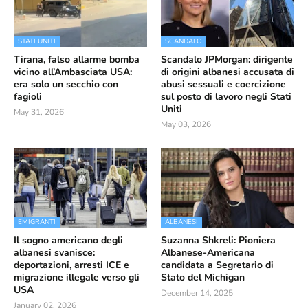
STATI UNITI
SCANDALO
Tirana, falso allarme bomba
Scandalo JPMorgan: dirigente
vicino all’Ambasciata USA:
di origini albanesi accusata di
era solo un secchio con
abusi sessuali e coercizione
fagioli
sul posto di lavoro negli Stati
Uniti
May 31, 2026
May 03, 2026
EMIGRANTI
ALBANESI
Il sogno americano degli
Suzanna Shkreli: Pioniera
albanesi svanisce:
Albanese-Americana
deportazioni, arresti ICE e
candidata a Segretario di
migrazione illegale verso gli
Stato del Michigan
USA
December 14, 2025
January 02, 2026