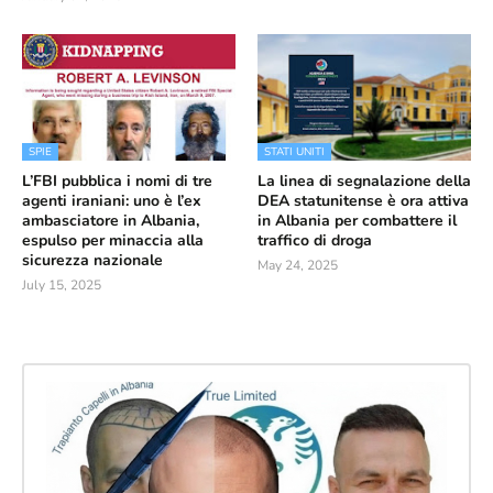
SPIE
STATI UNITI
L’FBI pubblica i nomi di tre
La linea di segnalazione della
agenti iraniani: uno è l’ex
DEA statunitense è ora attiva
ambasciatore in Albania,
in Albania per combattere il
espulso per minaccia alla
traffico di droga
sicurezza nazionale
May 24, 2025
July 15, 2025