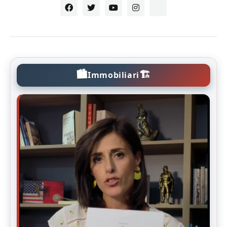
🏙️
🏗️
Immobiliari