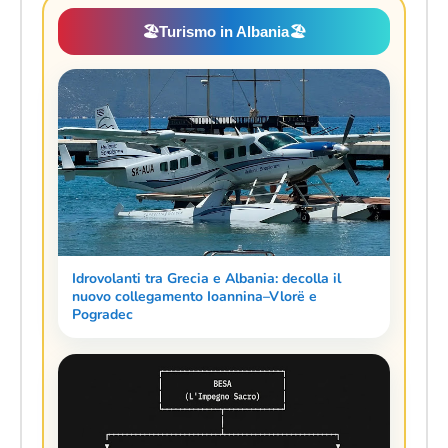
🏖️
Turismo in Albania
🏖️
Idrovolanti tra Grecia e Albania: decolla il
nuovo collegamento Ioannina–Vlorë e
Pogradec