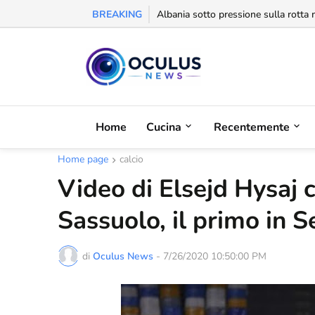
BREAKING
Albania sotto pressione sulla rotta m
Home
Cucina
Recentemente
Home page
calcio
Video di Elsejd Hysaj c
Sassuolo, il primo in S
di
Oculus News
-
7/26/2020 10:50:00 PM