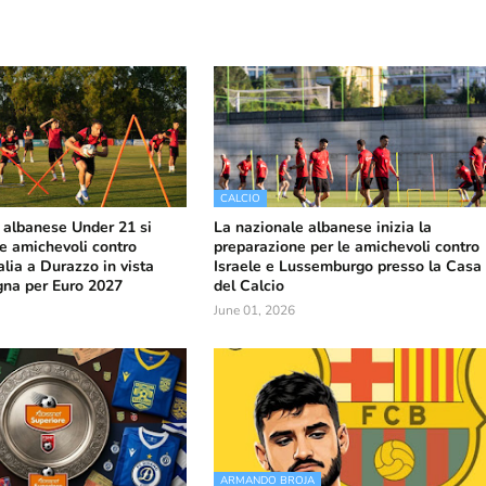
CALCIO
 albanese Under 21 si
La nazionale albanese inizia la
le amichevoli contro
preparazione per le amichevoli contro
alia a Durazzo in vista
Israele e Lussemburgo presso la Casa
gna per Euro 2027
del Calcio
June 01, 2026
ARMANDO BROJA