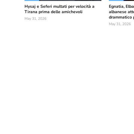
Hysaj e Seferi multati per velocità a
Egnatia, Elba
Tirana prima delle amichevoli
albanese att
drammatico pe
May 31, 2026
May 31, 2026