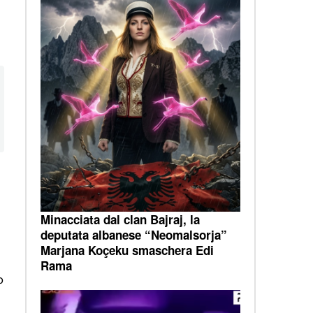
Minacciata dal clan Bajraj, la
deputata albanese “Neomalsorja”
Marjana Koçeku smaschera Edi
Rama
o