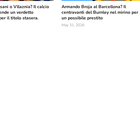
sani o Vllaznia? Il calcio
Armando Broja al Barcellona? Il
ende un verdetto
centravanti del Burnley nel mirino per
r il titolo stasera.
un possibile prestito
May 31, 2026