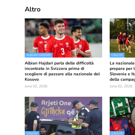
Altro
ALBIAN HAJDARI
CALCIO
Albian Hajdari parla delle difficoltà
La nazionale
incontrate in Svizzera prima di
prepara per 
scegliere di passare alla nazionale del
Slovenia e It
Kosovo
della campa
June 02, 2026
June 02, 2026
CALCIO
CALCIO