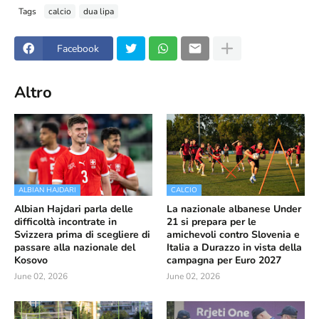
Tags
calcio
dua lipa
Facebook
Altro
ALBIAN HAJDARI
CALCIO
Albian Hajdari parla delle
La nazionale albanese Under
difficoltà incontrate in
21 si prepara per le
Svizzera prima di scegliere di
amichevoli contro Slovenia e
passare alla nazionale del
Italia a Durazzo in vista della
Kosovo
campagna per Euro 2027
June 02, 2026
June 02, 2026