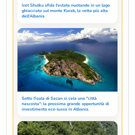
Izet Shulku sfida l'estate nuotando in un lago
ghiacciato sul monte Korab, la vetta più alta
dell'Albania
Sotto l'isola di Sazan si cela una "città
nascosta": la prossima grande opportunità di
investimento eco-lusso in Albania.