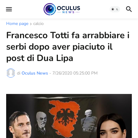
Home page
calcio
Francesco Totti fa arrabbiare i
serbi dopo aver piaciuto il
post di Dua Lipa
di
Oculus News
-
7/26/2020 05:25:00 PM