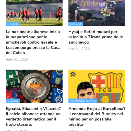
CALCIO
CALCIO
La nazionale albanese inizia
Hysaj e Seferi multati per
la preparazione per le
velocità a Tirana prima delle
amichevoli contro Israele e
amichevoli
Lussemburgo presso la Casa
May 31, 2026
del Calcio
June 01, 2026
CALCIO
ARMANDO BROJA
Egnatia, Elbasani o Vllaznia?
Armando Broja al Barcellona?
Il calcio albanese attende un
Il centravanti del Burnley nel
verdetto drammatico per il
mirino per un possibile
titolo stasera.
prestito