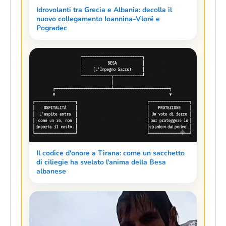
Idrovolanti tra Grecia e Albania: decolla il
nuovo collegamento Ioannina–Vlorë e
Pogradec
Il codice d'onore a Tirana: come un sacchetto
di ciliegie ha svelato l'anima della Besa
albanese