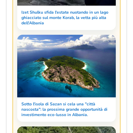
Izet Shulku sfida l'estate nuotando in un lago
ghiacciato sul monte Korab, la vetta più alta
dell'Albania
Sotto l'isola di Sazan si cela una "città
nascosta": la prossima grande opportunità di
investimento eco-lusso in Albania.