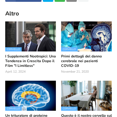
Altro
CERVELLO
CERVELLO
I Supplementi Nootropici: Una
Primi dettagli del danno
Tendenza in Crescita Dopo il
cerebrale nei pazienti
Film "I Limitless"
COVID-19
April 12, 2024
November 21, 2020
CERVELLO
CERVELLO
Un trituratore di proteine
Questo è il nostro cervello sul