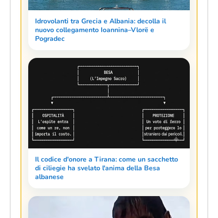
Idrovolanti tra Grecia e Albania: decolla il
nuovo collegamento Ioannina–Vlorë e
Pogradec
Il codice d'onore a Tirana: come un sacchetto
di ciliegie ha svelato l'anima della Besa
albanese