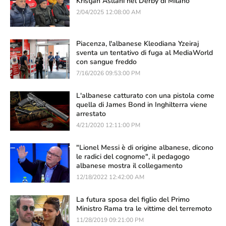
Kristjan Asllani nel Derby di Milano
2/04/2025 12:08:00 AM
Piacenza, l'albanese Kleodiana Yzeiraj
sventa un tentativo di fuga al MediaWorld
con sangue freddo
7/16/2026 09:53:00 PM
L'albanese catturato con una pistola come
quella di James Bond in Inghilterra viene
arrestato
4/21/2020 12:11:00 PM
"Lionel Messi è di origine albanese, dicono
le radici del cognome", il pedagogo
albanese mostra il collegamento
12/18/2022 12:42:00 AM
La futura sposa del figlio del Primo
Ministro Rama tra le vittime del terremoto
11/28/2019 09:21:00 PM