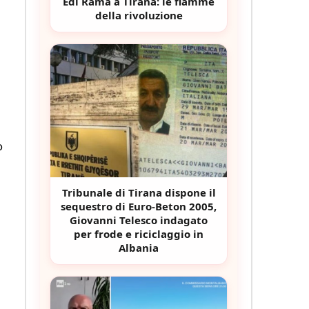
Edi Rama a Tirana: le fiamme
della rivoluzione
o
Tribunale di Tirana dispone il
sequestro di Euro-Beton 2005,
Giovanni Telesco indagato
per frode e riciclaggio in
Albania