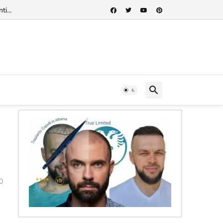
rnazionale"...
0