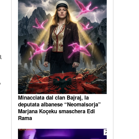
l
o
Minacciata dal clan Bajraj, la
deputata albanese “Neomalsorja”
Marjana Koçeku smaschera Edi
Rama