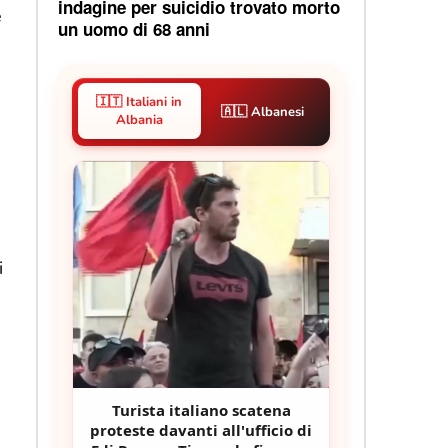
indagine per suicidio trovato morto
e
un uomo di 68 anni
🇮🇹 Italiani in
🇦🇱 Albanesi
Albania
i
Turista italiano scatena
proteste davanti all'ufficio di