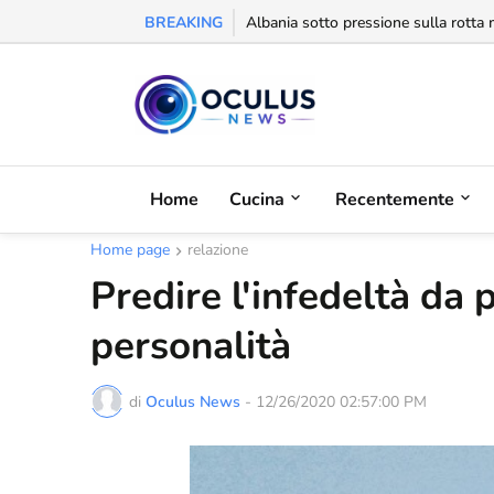
BREAKING
Behgjet Pacolli: "Se sarà revocata l
Home
Cucina
Recentemente
Home page
relazione
Predire l'infedeltà da p
personalità
di
Oculus News
-
12/26/2020 02:57:00 PM