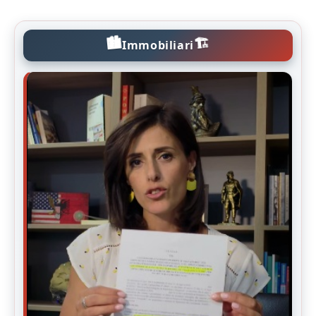
🏙️
🏗️
Immobiliari