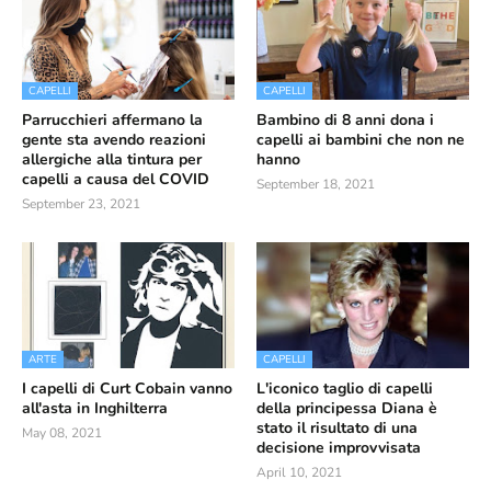
CAPELLI
CAPELLI
Parrucchieri affermano la
Bambino di 8 anni dona i
gente sta avendo reazioni
capelli ai bambini che non ne
allergiche alla tintura per
hanno
capelli a causa del COVID
September 18, 2021
September 23, 2021
ARTE
CAPELLI
I capelli di Curt Cobain vanno
L'iconico taglio di capelli
all'asta in Inghilterra
della principessa Diana è
stato il risultato di una
May 08, 2021
decisione improvvisata
April 10, 2021