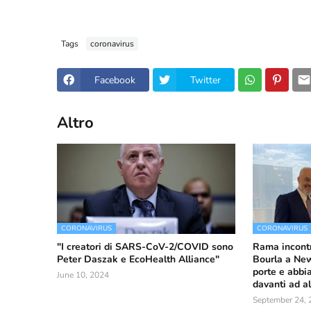
Tags
coronavirus
Facebook
Twitter
Altro
CORONAVIRUS
CORONAVIRUS
"I creatori di SARS-CoV-2/COVID sono
Rama incontr
Peter Daszak e EcoHealth Alliance"
Bourla a New
porte e abbi
June 10, 2024
davanti ad al
September 24, 