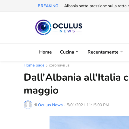
BREAKING
Behgjet Pacolli: "Se sarà revocata l
Home
Cucina
Recentemente
Home page
coronavirus
Dall'Albania all'Italia 
maggio
di
Oculus News
-
5/01/2021 11:15:00 PM