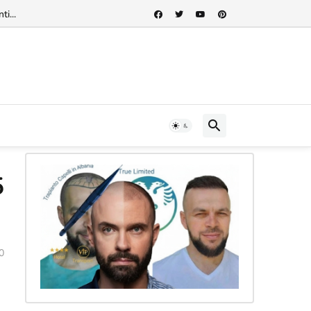
rnazionale"...
5
0