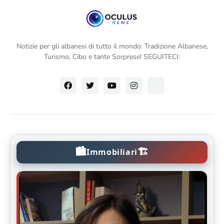
Turisti in Albania filmato una rara capra
selvatica che nuotava nel lago Koman
Il Lago di Ohrid in Albania è stato nominato
uno dei luoghi più belli del mondo