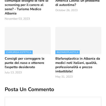
comunque bisogno di fare lo
America Latina: un problema
screening per il cancro al
di autostima?
seno? - Turismo Medico
October 26, 2023
Albania
November 03, 2023
CHIRURGIA ESTETICA
BLEFAROPLASTICA
Consigli per correggere le
Blefaroplastica in Albania da
punte del naso e ottenere
medici noti italiani, qualità,
l'aspetto desiderato
professionalità e prezzo
imbattibile!
July 13, 2023
May 31, 2023
Posta Un Commento