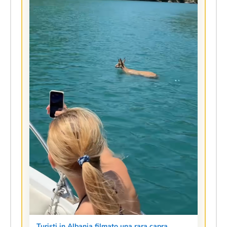
Izet Shulku sfida l'estate nuotando in un lago
ghiacciato sul monte Korab, la vetta più alta
dell'Albania
Sotto l'isola di Sazan si cela una "città
nascosta": la prossima grande opportunità di
investimento eco-lusso in Albania.