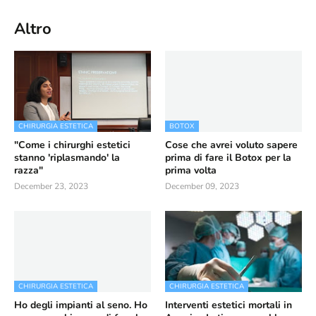
Altro
CHIRURGIA ESTETICA
BOTOX
"Come i chirurghi estetici
Cose che avrei voluto sapere
stanno 'riplasmando' la
prima di fare il Botox per la
razza"
prima volta
December 23, 2023
December 09, 2023
CHIRURGIA ESTETICA
CHIRURGIA ESTETICA
Ho degli impianti al seno. Ho
Interventi estetici mortali in