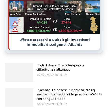
Il concerto di Kanye West a Tirana e il
progetto Green City riaccendono il dibattito
sullo sviluppo urbano