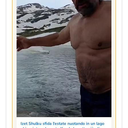
Idrovolanti tra Grecia e Albania: decolla il
nuovo collegamento Ioannina–Vlorë e
Pogradec
Il codice d'onore a Tirana: come un sacchetto
di ciliegie ha svelato l'anima della Besa
albanese