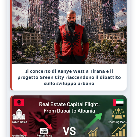
Lika in carcere per il palazzo abusivo a Tirana:
sotto indagine anche funzionari IMT e IKMT
Settore immobiliare albanese ed evasione
fiscale: 5,4 milioni di euro di redditi non
dichiarati rivelano gravi lacune nella
conformità fiscale.