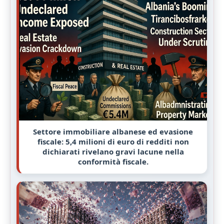
Il saccheggio delle coste albanesi: come la
"Legge sugli investimenti strategici" di Edi
Rama sta liquidando le terre pubbliche per
gli oligarchi
Mirsim Jella, Ferdinand Shtembari e Fiqiri