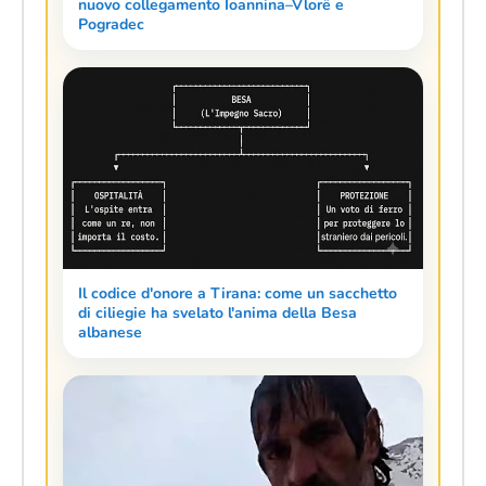
► Qualità, Garanzia, Privacy e Prezzo Imbattibile!
🏖️
Turismo in Albania
🏖️