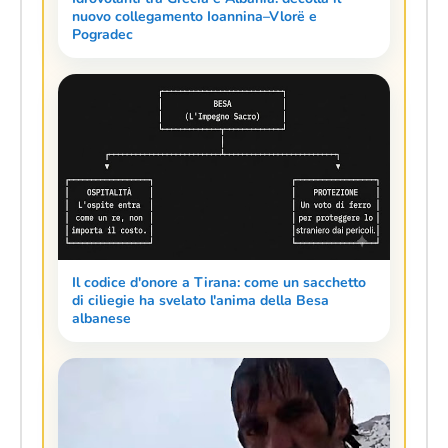
nuovo collegamento Ioannina–Vlorë e
Pogradec
Il codice d'onore a Tirana: come un sacchetto
di ciliegie ha svelato l'anima della Besa
albanese