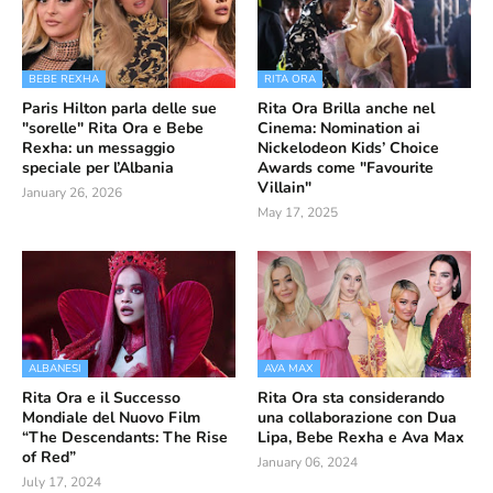
BEBE REXHA
RITA ORA
Paris Hilton parla delle sue
Rita Ora Brilla anche nel
"sorelle" Rita Ora e Bebe
Cinema: Nomination ai
Rexha: un messaggio
Nickelodeon Kids’ Choice
speciale per l’Albania
Awards come "Favourite
Villain"
January 26, 2026
May 17, 2025
ALBANESI
AVA MAX
Rita Ora e il Successo
Rita Ora sta considerando
Mondiale del Nuovo Film
una collaborazione con Dua
“The Descendants: The Rise
Lipa, Bebe Rexha e Ava Max
of Red”
January 06, 2024
July 17, 2024