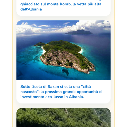
ghiacciato sul monte Korab, la vetta più alta
dell'Albania
Sotto l'isola di Sazan si cela una "città
nascosta": la prossima grande opportunità di
investimento eco-lusso in Albania.