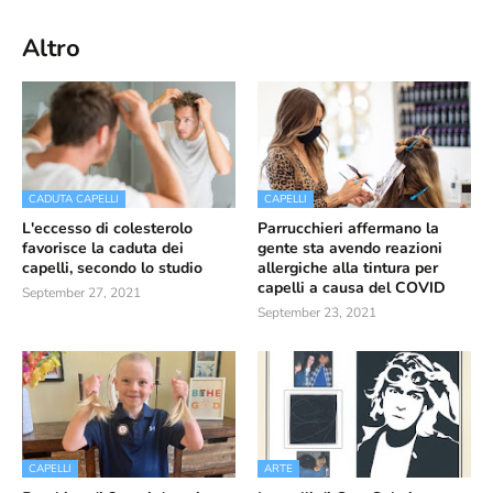
Altro
CADUTA CAPELLI
CAPELLI
L'eccesso di colesterolo
Parrucchieri affermano la
favorisce la caduta dei
gente sta avendo reazioni
capelli, secondo lo studio
allergiche alla tintura per
capelli a causa del COVID
September 27, 2021
September 23, 2021
CAPELLI
ARTE