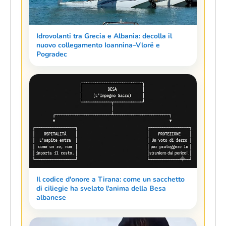
Idrovolanti tra Grecia e Albania: decolla il
nuovo collegamento Ioannina–Vlorë e
Pogradec
Il codice d'onore a Tirana: come un sacchetto
di ciliegie ha svelato l'anima della Besa
albanese