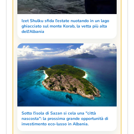
Izet Shulku sfida l'estate nuotando in un lago
ghiacciato sul monte Korab, la vetta più alta
dell'Albania
Sotto l'isola di Sazan si cela una "città
nascosta": la prossima grande opportunità di
investimento eco-lusso in Albania.