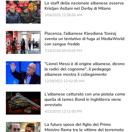
Lo staff della nazionale albanese osserva
Kristjan Asllani nel Derby di Milano
2/04/2025 12:08:00 AM
Piacenza, l'albanese Kleodiana Yzeiraj
sventa un tentativo di fuga al MediaWorld
con sangue freddo
7/16/2026 09:53:00 PM
"Lionel Messi è di origine albanese, dicono
le radici del cognome", il pedagogo
albanese mostra il collegamento
12/18/2022 12:42:00 AM
L'albanese catturato con una pistola come
quella di James Bond in Inghilterra viene
arrestato
4/21/2020 12:11:00 PM
La futura sposa del figlio del Primo
Ministro Rama tra le vittime del terremoto