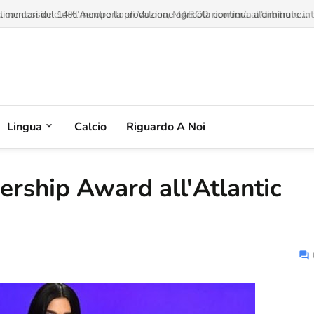
imentari del 14% mentre la produzione agricola continua a diminuire...
Lingua
Calcio
Riguardo A Noi
dership Award all'Atlantic