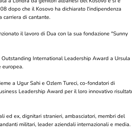
ta a Londra da genitori albanesi del Kosovo e si è
2008 dopo che il Kosovo ha dichiarato l'indipendenza
 carriera di cantante.
nzionato il lavoro di Dua con la sua fondazione "Sunny
uo Outstanding International Leadership Award a Ursula
e europea.
sieme a Ugur Sahi e Ozlem Tureci, co-fondatori di
siness Leadership Award per il loro innovativo risultat
li ed ex, dignitari stranieri, ambasciatori, membri del
danti militari, leader aziendali internazionali e media.