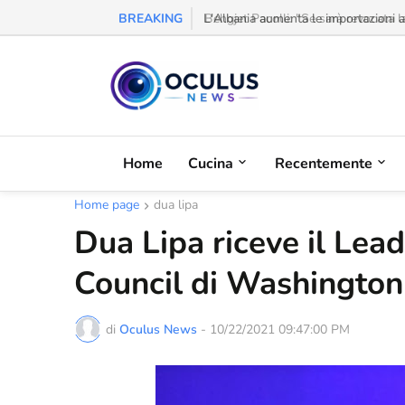
BREAKING
L'Albania aumenta le importazioni al
Home
Cucina
Recentemente
Home page
dua lipa
Dua Lipa riceve il Lea
Council di Washington
di
Oculus News
-
10/22/2021 09:47:00 PM