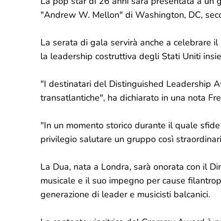
La pop star di 26 anni sarà presentata a un 
"Andrew W. Mellon" di Washington, DC, second
La serata di gala servirà anche a celebrare i
la leadership costruttiva degli Stati Uniti insi
"I destinatari del Distinguished Leadership 
transatlantiche", ha dichiarato in una nota F
"In un momento storico durante il quale sfide
privilegio salutare un gruppo così straordinari
La Dua, nata a Londra, sarà onorata con il Di
musicale e il suo impegno per cause filantrop
generazione di leader e musicisti balcanici.