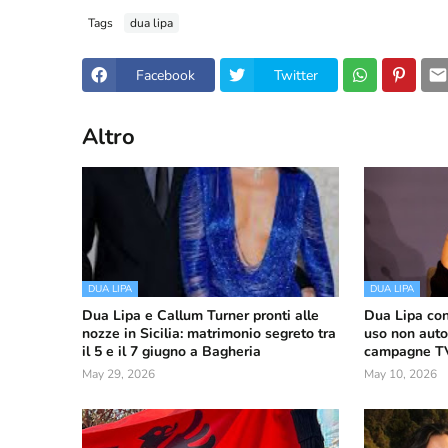
Tags
dua lipa
Facebook
Twitter
Altro
DUA LIPA
DUA LIPA
Dua Lipa e Callum Turner pronti alle
Dua Lipa con
nozze in Sicilia: matrimonio segreto tra
uso non auto
il 5 e il 7 giugno a Bagheria
campagne TV 
May 29, 2026
May 10, 2026