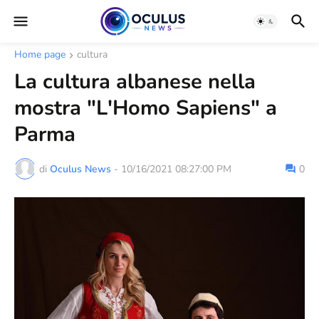
Home page
cultura
La cultura albanese nella
mostra "L'Homo Sapiens" a
Parma
di
Oculus News
-
10/16/2021 08:27:00 PM
0