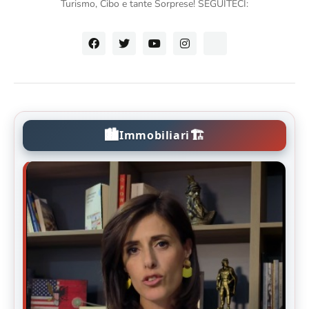
Turismo, Cibo e tante Sorprese! SEGUITECI:
🏙️
🏗️
Immobiliari