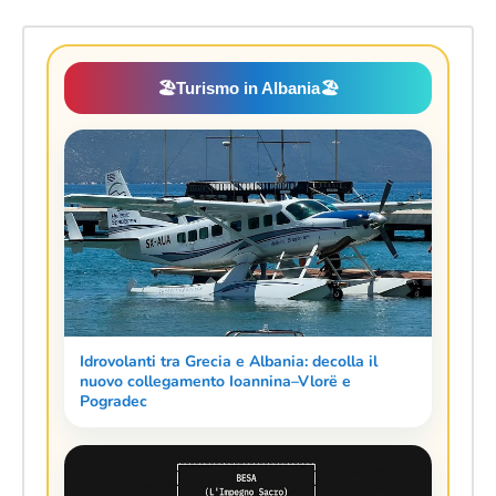
🏖️
Turismo in Albania
🏖️
Idrovolanti tra Grecia e Albania: decolla il
nuovo collegamento Ioannina–Vlorë e
Pogradec