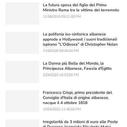
La futura sposa del figlio del Primo
Ministro Rama tra le vittime del terremoto
11/28/2019 09:21:00 PM
La polifonia iso-sinfonica albanese
approda a Hollywood: i suoni tradizionali
ispirano "L'Odissea" di Christopher Nolan
7/19/2026 09:40:00 PM
La Donna più Bella del Mondo, la
Principessa Albanese, Fawzia d'Egitto
2/24/2024 10:53:00 PM
Francesco Crispi, primo presidente del
Consiglio d'Italia di origine albanese,
nacque il 4 ottobre 1818
10/04/2022 11:40:00 PM
Irregolarità da 3 milioni di euro alle Poste
di Durazzo: licenziata Elisabeta Mataj