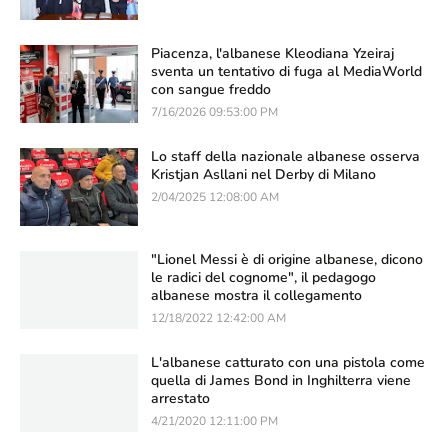
Piacenza, l'albanese Kleodiana Yzeiraj
sventa un tentativo di fuga al MediaWorld
con sangue freddo
7/16/2026 09:53:00 PM
Lo staff della nazionale albanese osserva
Kristjan Asllani nel Derby di Milano
2/04/2025 12:08:00 AM
"Lionel Messi è di origine albanese, dicono
le radici del cognome", il pedagogo
albanese mostra il collegamento
12/18/2022 12:42:00 AM
L'albanese catturato con una pistola come
quella di James Bond in Inghilterra viene
arrestato
4/21/2020 12:11:00 PM