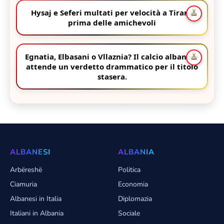
Hysaj e Seferi multati per velocità a Tirana
prima delle amichevoli
Egnatia, Elbasani o Vllaznia? Il calcio albanese
attende un verdetto drammatico per il titolo
stasera.
ALBANESI
ALBANIA
Arbëreshë
Politica
Ciamuria
Economia
Albanesi in Italia
Diplomazia
Italiani in Albania
Sociale