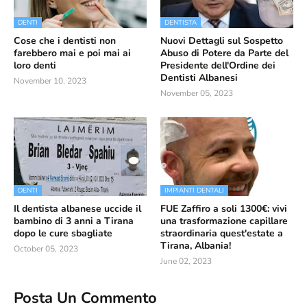
DENTI
DENTISTA
Cose che i dentisti non
Nuovi Dettagli sul Sospetto
farebbero mai e poi mai ai
Abuso di Potere da Parte del
loro denti
Presidente dell'Ordine dei
Dentisti Albanesi
November 10, 2023
November 05, 2023
DENTI
IMPIANTI DENTALI
Il dentista albanese uccide il
FUE Zaffiro a soli 1300€: vivi
bambino di 3 anni a Tirana
una trasformazione capillare
dopo le cure sbagliate
straordinaria quest'estate a
Tirana, Albania!
October 05, 2023
June 02, 2023
Posta Un Commento