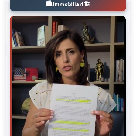
🏙️
🏗️
Immobiliari