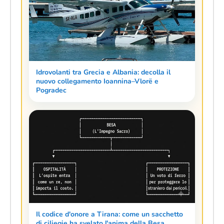
Idrovolanti tra Grecia e Albania: decolla il
nuovo collegamento Ioannina–Vlorë e
Pogradec
Il codice d'onore a Tirana: come un sacchetto
di ciliegie ha svelato l'anima della Besa