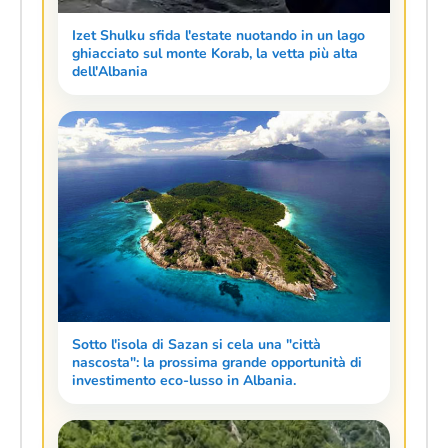
Izet Shulku sfida l'estate nuotando in un lago
ghiacciato sul monte Korab, la vetta più alta
dell'Albania
Sotto l'isola di Sazan si cela una "città
nascosta": la prossima grande opportunità di
investimento eco-lusso in Albania.