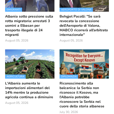
EMIGRANTI
AEROPORTO DI VALONA
Albania sotto pressione sulla
Behgjet Pacolli: "Se sarà
rotta migratoria: arrestati 3
revocata la concessione
uomini a Elbasan per
dell'Aeroporto di Valona,
trasporto illegale di 24
MABCO ricorrerà all'arbitrato
migranti
internazionale"
August 05, 2026
August 05, 2026
AGRICULTURA
DIPLOMAZIA
L'Albania aumenta le
Riconoscimento alla
importazioni alimentari del
balcanica: la Serbia non
14% mentre la produzione
riconosce il Kosovo, ma
agricola continua a diminuire
l'Albania potrebbe
riconoscere la Serbia nel
August 05, 2026
cuore della storia albanese
July 30, 2026