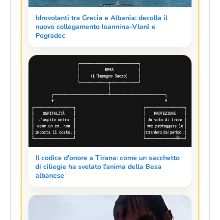
Idrovolanti tra Grecia e Albania: decolla il
nuovo collegamento Ioannina–Vlorë e
Pogradec
Il codice d'onore a Tirana: come un sacchetto
di ciliegie ha svelato l'anima della Besa
albanese