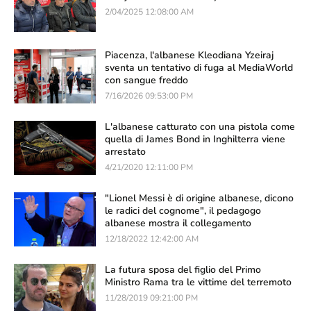
2/04/2025 12:08:00 AM
Piacenza, l'albanese Kleodiana Yzeiraj
sventa un tentativo di fuga al MediaWorld
con sangue freddo
7/16/2026 09:53:00 PM
L'albanese catturato con una pistola come
quella di James Bond in Inghilterra viene
arrestato
4/21/2020 12:11:00 PM
"Lionel Messi è di origine albanese, dicono
le radici del cognome", il pedagogo
albanese mostra il collegamento
12/18/2022 12:42:00 AM
La futura sposa del figlio del Primo
Ministro Rama tra le vittime del terremoto
11/28/2019 09:21:00 PM