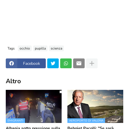
Tags
occhio
pupilla
scienza
Facebook
Altro
EMIGRANTI
AEROPORTO DI VALONA
Albania sotto pressione sulla
Behgjet Pacolli: "Se sarà