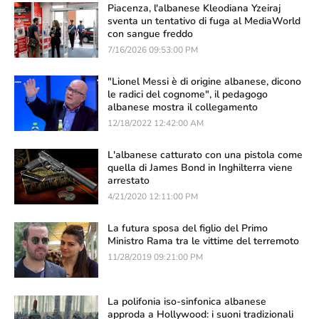
Piacenza, l'albanese Kleodiana Yzeiraj
sventa un tentativo di fuga al MediaWorld
con sangue freddo
7/16/2026 09:53:00 PM
"Lionel Messi è di origine albanese, dicono
le radici del cognome", il pedagogo
albanese mostra il collegamento
12/18/2022 12:42:00 AM
L'albanese catturato con una pistola come
quella di James Bond in Inghilterra viene
arrestato
4/21/2020 12:11:00 PM
La futura sposa del figlio del Primo
Ministro Rama tra le vittime del terremoto
11/28/2019 09:21:00 PM
La polifonia iso-sinfonica albanese
approda a Hollywood: i suoni tradizionali