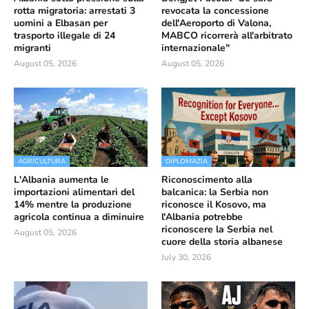
rotta migratoria: arrestati 3
revocata la concessione
uomini a Elbasan per
dell'Aeroporto di Valona,
trasporto illegale di 24
MABCO ricorrerà all'arbitrato
migranti
internazionale"
August 05, 2026
August 05, 2026
AGRICULTURA
DIPLOMAZIA
L'Albania aumenta le
Riconoscimento alla
importazioni alimentari del
balcanica: la Serbia non
14% mentre la produzione
riconosce il Kosovo, ma
agricola continua a diminuire
l'Albania potrebbe
riconoscere la Serbia nel
August 05, 2026
cuore della storia albanese
July 30, 2026