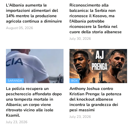
L'Albania aumenta le
Riconoscimento alla
importazioni alimentari del
balcanica: la Serbia non
14% mentre la produzione
riconosce il Kosovo, ma
agricola continua a diminuire
l'Albania potrebbe
riconoscere la Serbia nel
August 05, 2026
cuore della storia albanese
July 30, 2026
SARANDA
BOX
La polizia recupera un
Anthony Joshua contro
peschereccio affondato dopo
Kristian Prenga: la potenza
una tempesta mortale in
del knockout albanese
Albania; un corpo viene
incontra la grandezza dei
ritrovato vicino alle isole
pesi massimi
Ksamil.
July 23, 2026
July 23, 2026