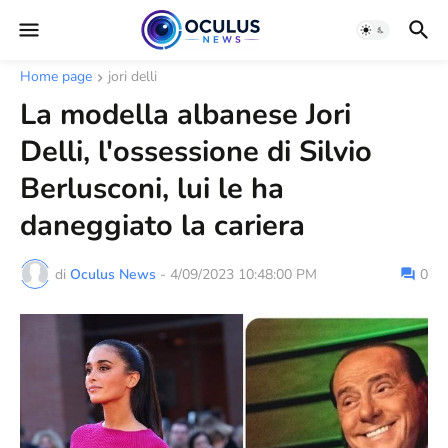
Home page
jori delli
La modella albanese Jori
Delli, l'ossessione di Silvio
Berlusconi, lui le ha
daneggiato la cariera
di
Oculus News
-
4/09/2023 10:48:00 PM
0