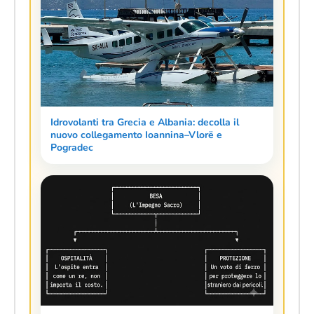
Idrovolanti tra Grecia e Albania: decolla il
nuovo collegamento Ioannina–Vlorë e
Pogradec