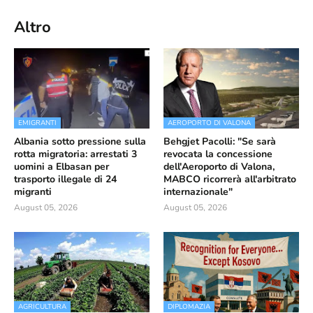
Altro
EMIGRANTI
AEROPORTO DI VALONA
Albania sotto pressione sulla
Behgjet Pacolli: "Se sarà
rotta migratoria: arrestati 3
revocata la concessione
uomini a Elbasan per
dell'Aeroporto di Valona,
trasporto illegale di 24
MABCO ricorrerà all'arbitrato
migranti
internazionale"
August 05, 2026
August 05, 2026
AGRICULTURA
DIPLOMAZIA