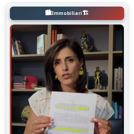
🏙️
🏗️
Immobiliari