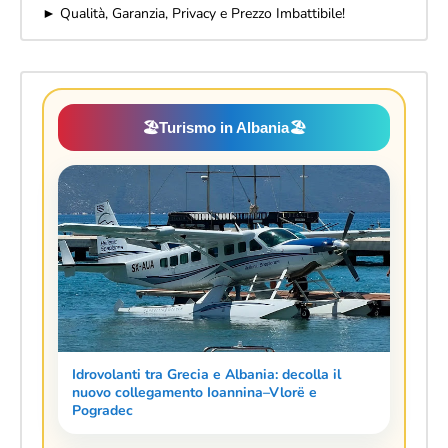
► Qualità, Garanzia, Privacy e Prezzo Imbattibile!
🏖️
Turismo in Albania
🏖️
Idrovolanti tra Grecia e Albania: decolla il
nuovo collegamento Ioannina–Vlorë e
Pogradec