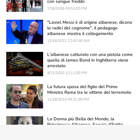
con sangue freddo
7/16/2026 09:53:00 PM
"Lionel Messi è di origine albanese, dicono
le radici del cognome", il pedagogo
albanese mostra il collegamento
12/18/2022 12:42:00 AM
L'albanese catturato con una pistola come
quella di James Bond in Inghilterra viene
arrestato
4/21/2020 12:11:00 PM
La futura sposa del figlio del Primo
Ministro Rama tra le vittime del terremoto
11/28/2019 09:21:00 PM
La Donna più Bella del Mondo, la
Principessa Albanese, Fawzia d'Egitto
2/24/2024 10:53:00 PM