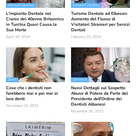
IMPIANTI DENTALI
IMPIANTI DENTALI
L'impianto Dentale nel
Turismo Dentale ad Elbasan:
Cranio del 40enne Britannico
Aumento del Flusso di
in Turchia Quasi Causa la
Visitatori Stranieri per Servizi
Sua Morte
Dentali
April 26, 2024
February 25, 2024
DENTI
DENTISTA
Cose che i dentisti non
Nuovi Dettagli sul Sospetto
farebbero mai e poi mai ai
Abuso di Potere da Parte del
loro denti
Presidente dell'Ordine dei
Dentisti Albanesi
November 10, 2023
November 05, 2023