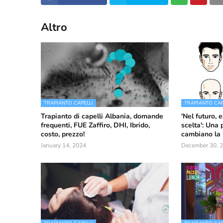
Altro
TRAPIANTO CAPELLI
TRAPIANTO CAP
Trapianto di capelli Albania, domande
'Nel futuro, 
frequenti, FUE Zaffiro, DHI, Ibrido,
scelta': Una 
costo, prezzo!
cambiano la l
January 14, 2024
December 30, 