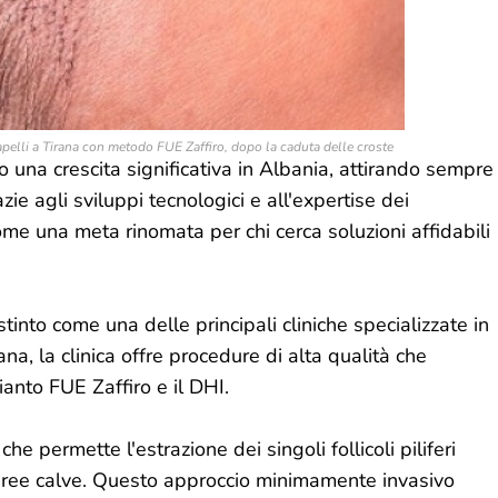
apelli a Tirana con metodo FUE Zaffiro, dopo la caduta delle croste
do una crescita significativa in Albania, attirando sempre
zie agli sviluppi tecnologici e all'expertise dei
come una meta rinomata per chi cerca soluzioni affidabili
tinto come una delle principali cliniche specializzate in
na, la clinica offre procedure di alta qualità che
ianto FUE Zaffiro e il DHI.
e permette l'estrazione dei singoli follicoli piliferi
e aree calve. Questo approccio minimamente invasivo