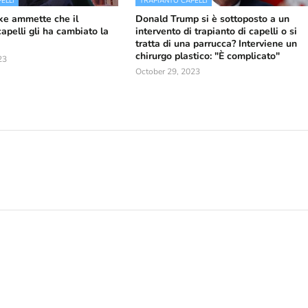
ELLI
TRAPIANTO CAPELLI
ke ammette che il
Donald Trump si è sottoposto a un
capelli gli ha cambiato la
intervento di trapianto di capelli o si
tratta di una parrucca? Interviene un
chirurgo plastico: "È complicato"
23
October 29, 2023