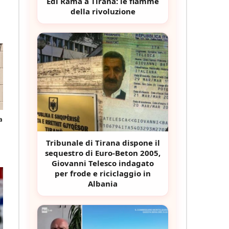
Edi Rama a Tirana: le fiamme
della rivoluzione
a
Tribunale di Tirana dispone il
sequestro di Euro-Beton 2005,
Giovanni Telesco indagato
per frode e riciclaggio in
Albania