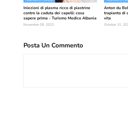
TRAPIANTO CAPELLI
TRAPIANTO CAP
Iniezioni di plasma ricco di piastrine
Anton du Be
contro la caduta dei capelli: cosa
trapianto di 
sapere prima - Turismo Medico Albania
vita
November 09, 2023
October 31, 20
Posta Un Commento