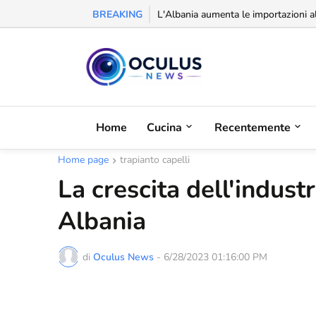
BREAKING
Riconoscimento alla balcanica: la Se
Home
Cucina
Recentemente
Home page
trapianto capelli
La crescita dell'industr
Albania
di
Oculus News
-
6/28/2023 01:16:00 PM