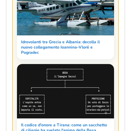
Idrovolanti tra Grecia e Albania: decolla il
nuovo collegamento Ioannina–Vlorë e
Pogradec
Il codice d'onore a Tirana: come un sacchetto
di ciliegie ha svelato l'anima della Besa