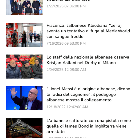
1/27/2025 07:36:00 PM
Piacenza, l'albanese Kleodiana Yzeiraj
sventa un tentativo di fuga al MediaWorld
con sangue freddo
7/16/2026 09:53:00 PM
Lo staff della nazionale albanese osserva
Kristjan Asllani nel Derby di Milano
2/04/2025 12:08:00 AM
"Lionel Messi è di origine albanese, dicono
le radici del cognome", il pedagogo
albanese mostra il collegamento
12/18/2022 12:42:00 AM
L'albanese catturato con una pistola come
quella di James Bond in Inghilterra viene
arrestato