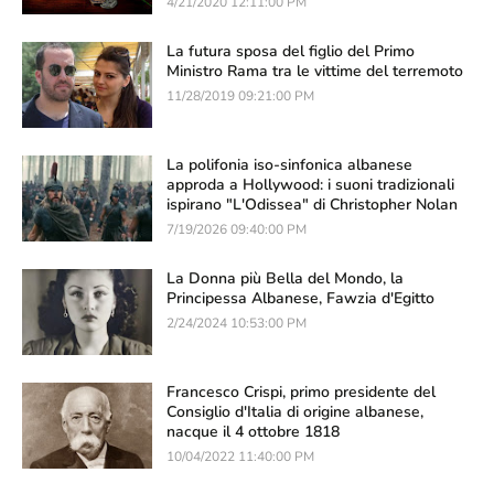
4/21/2020 12:11:00 PM
La futura sposa del figlio del Primo
Ministro Rama tra le vittime del terremoto
11/28/2019 09:21:00 PM
La polifonia iso-sinfonica albanese
approda a Hollywood: i suoni tradizionali
ispirano "L'Odissea" di Christopher Nolan
7/19/2026 09:40:00 PM
La Donna più Bella del Mondo, la
Principessa Albanese, Fawzia d'Egitto
2/24/2024 10:53:00 PM
Francesco Crispi, primo presidente del
Consiglio d'Italia di origine albanese,
nacque il 4 ottobre 1818
10/04/2022 11:40:00 PM