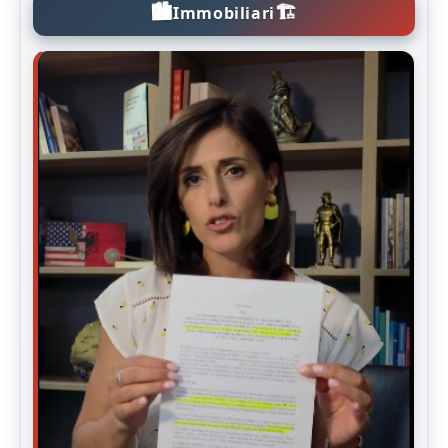
🏙️
🏗️
Immobiliari