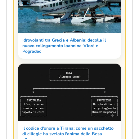
Idrovolanti tra Grecia e Albania: decolla il
nuovo collegamento Ioannina–Vlorë e
Pogradec
Il codice d'onore a Tirana: come un sacchetto
di ciliegie ha svelato l'anima della Besa