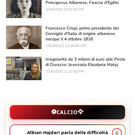
Principessa Albanese, Fawzia d'Egitto
2/24/2024 10:53:00 PM
Francesco Crispi, primo presidente del
Consiglio d'Italia di origine albanese,
nacque il 4 ottobre 1818
10/04/2022 11:40:00 PM
Irregolarità da 3 milioni di euro alle Poste
di Durazzo: licenziata Elisabeta Mataj
7/14/2026 11:27:00 PM
🦅
⚽
CALCIO
Albian Hajdari parla delle difficoltà