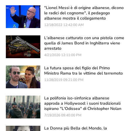
"Lionel Messi è di origine albanese, dicono
le radici del cognome", il pedagogo
albanese mostra il collegamento
12/18/2022 12:42:00 AM
L'albanese catturato con una pistola come
quella di James Bond in Inghilterra viene
arrestato
4/21/2020 12:11:00 PM
La futura sposa del figlio del Primo
Ministro Rama tra le vittime del terremoto
11/28/2019 09:21:00 PM
La polifonia iso-sinfonica albanese
approda a Hollywood: i suoni tradizionali
ispirano "L'Odissea" di Christopher Nolan
7/19/2026 09:40:00 PM
La Donna più Bella del Mondo, la