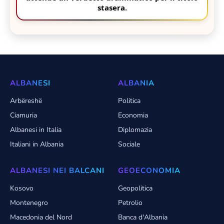
stasera.
ALBANESI
ALBANIA
Arbëreshë
Politica
Ciamuria
Economia
Albanesi in Italia
Diplomazia
Italiani in Albania
Sociale
ALBANESI NEI BALCANI
GEOECONOMIA
Kosovo
Geopolitica
Montenegro
Petrolio
Macedonia del Nord
Banca d'Albania