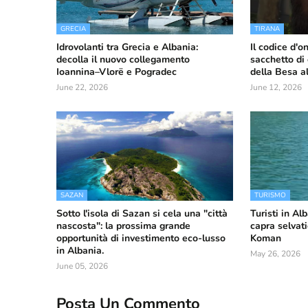
GRECIA
TIRANA
Idrovolanti tra Grecia e Albania:
Il codice d'o
decolla il nuovo collegamento
sacchetto di 
Ioannina–Vlorë e Pogradec
della Besa a
June 22, 2026
June 12, 2026
SAZAN
TURISMO
Sotto l'isola di Sazan si cela una "città
Turisti in Al
nascosta": la prossima grande
capra selvat
opportunità di investimento eco-lusso
Koman
in Albania.
May 26, 2026
June 05, 2026
Posta Un Commento