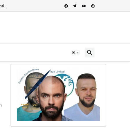
rnazionale"...
0