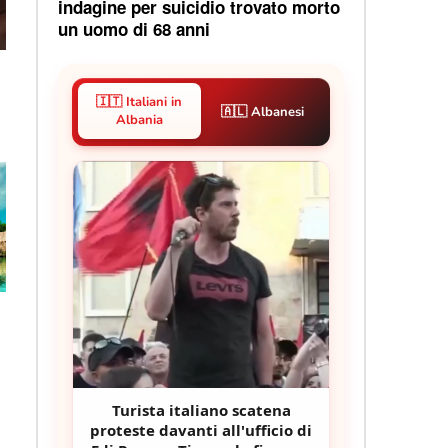
indagine per suicidio trovato morto
un uomo di 68 anni
🇮🇹 Italiani in
🇦🇱 Albanesi
Albania
Turista italiano scatena
proteste davanti all'ufficio di