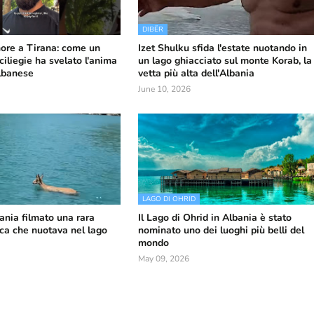
DIBËR
nore a Tirana: come un
Izet Shulku sfida l'estate nuotando in
ciliegie ha svelato l'anima
un lago ghiacciato sul monte Korab, la
lbanese
vetta più alta dell'Albania
June 10, 2026
LAGO DI OHRID
bania filmato una rara
Il Lago di Ohrid in Albania è stato
ica che nuotava nel lago
nominato uno dei luoghi più belli del
mondo
May 09, 2026