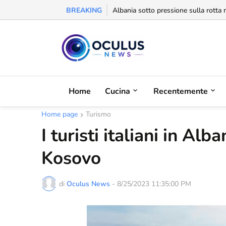
BREAKING
Behgjet Pacolli: "Se sarà revocata l
Home
Cucina
Recentemente
Home page
Turismo
I turisti italiani in Al
Kosovo
di
Oculus News
-
8/25/2023 11:35:00 PM