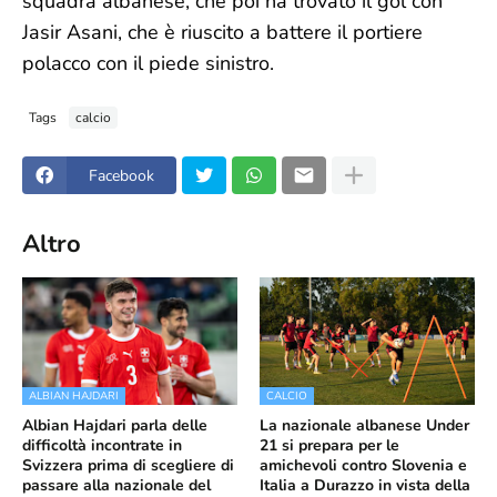
squadra albanese, che poi ha trovato il gol con
Jasir Asani, che è riuscito a battere il portiere
polacco con il piede sinistro.
Tags
calcio
Facebook
Altro
ALBIAN HAJDARI
CALCIO
Albian Hajdari parla delle
La nazionale albanese Under
difficoltà incontrate in
21 si prepara per le
Svizzera prima di scegliere di
amichevoli contro Slovenia e
passare alla nazionale del
Italia a Durazzo in vista della