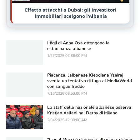
Effetto attacchi a Dubai: gli investitori
immobiliari scelgono l'Albania
I figli di Anna Oxa ottengono la
cittadinanza albanese
1/27/2025 07:36:00 PM
Piacenza, l'albanese Kleodiana Yzeiraj
sventa un tentativo di fuga al MediaWorld
con sangue freddo
7/16/2026 09:53:00 PM
Lo staff della nazionale albanese osserva
Kristjan Asllani nel Derby di Milano
2/04/2025 12:08:00 AM
"Lionel Messi è di origine albanese, dicono