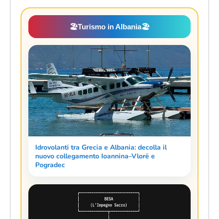
🏖️
Turismo in Albania
🏖️
Idrovolanti tra Grecia e Albania: decolla il
nuovo collegamento Ioannina–Vlorë e
Pogradec