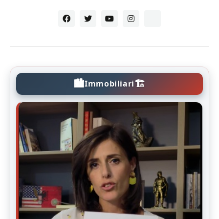
🏙️
🏗️
Immobiliari