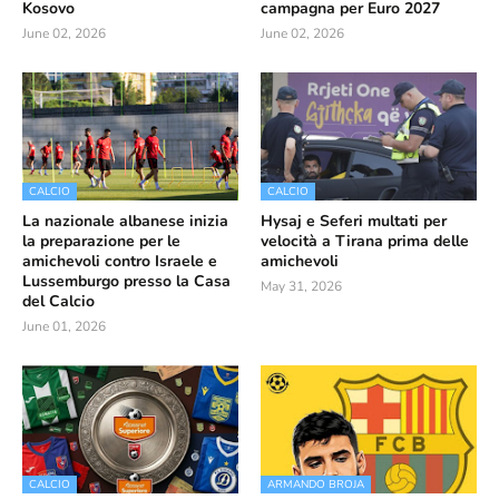
Kosovo
campagna per Euro 2027
June 02, 2026
June 02, 2026
CALCIO
CALCIO
La nazionale albanese inizia
Hysaj e Seferi multati per
la preparazione per le
velocità a Tirana prima delle
amichevoli contro Israele e
amichevoli
Lussemburgo presso la Casa
May 31, 2026
del Calcio
June 01, 2026
CALCIO
ARMANDO BROJA