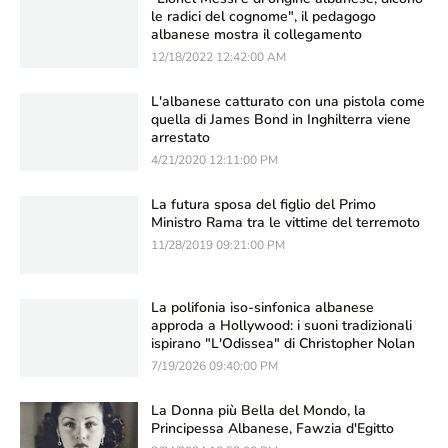
le radici del cognome", il pedagogo
albanese mostra il collegamento
12/18/2022 12:42:00 AM
L'albanese catturato con una pistola come
quella di James Bond in Inghilterra viene
arrestato
4/21/2020 12:11:00 PM
La futura sposa del figlio del Primo
Ministro Rama tra le vittime del terremoto
11/28/2019 09:21:00 PM
La polifonia iso-sinfonica albanese
approda a Hollywood: i suoni tradizionali
ispirano "L'Odissea" di Christopher Nolan
7/19/2026 09:40:00 PM
La Donna più Bella del Mondo, la
Principessa Albanese, Fawzia d'Egitto