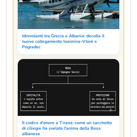
Idrovolanti tra Grecia e Albania: decolla il
nuovo collegamento Ioannina–Vlorë e
Pogradec
Il codice d'onore a Tirana: come un sacchetto
di ciliegie ha svelato l'anima della Besa
albanese