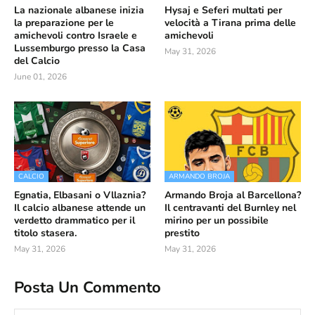
La nazionale albanese inizia
Hysaj e Seferi multati per
la preparazione per le
velocità a Tirana prima delle
amichevoli contro Israele e
amichevoli
Lussemburgo presso la Casa
May 31, 2026
del Calcio
June 01, 2026
CALCIO
ARMANDO BROJA
Egnatia, Elbasani o Vllaznia?
Armando Broja al Barcellona?
Il calcio albanese attende un
Il centravanti del Burnley nel
verdetto drammatico per il
mirino per un possibile
titolo stasera.
prestito
May 31, 2026
May 31, 2026
Posta Un Commento