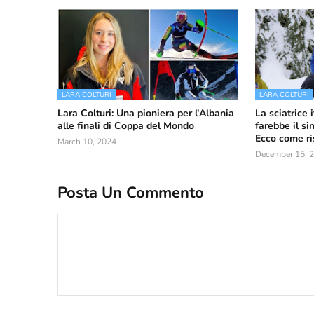
LARA COLTURI
LARA COLTURI
Lara Colturi: Una pioniera per l'Albania
La sciatrice 
alle finali di Coppa del Mondo
farebbe il si
Ecco come r
March 10, 2024
December 15, 
Posta Un Commento