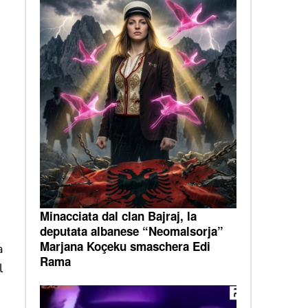
Minacciata dal clan Bajraj, la
deputata albanese “Neomalsorja”
Marjana Koçeku smaschera Edi
a
Rama
l