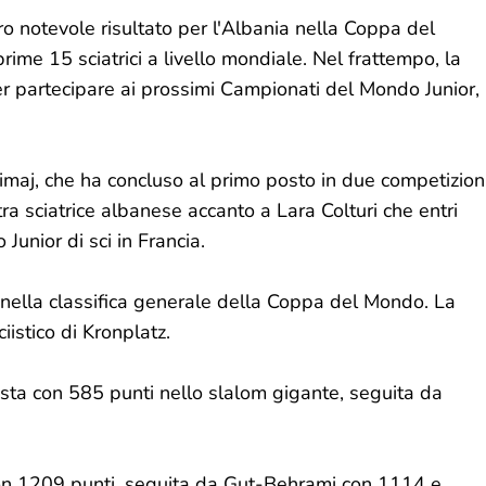
tro notevole risultato per l'Albania nella Coppa del
ime 15 sciatrici a livello mondiale. Nel frattempo, la
er partecipare ai prossimi Campionati del Mondo Junior,
imaj, che ha concluso al primo posto in due competizion
ltra sciatrice albanese accanto a Lara Colturi che entri
unior di sci in Francia.
 nella classifica generale della Coppa del Mondo. La
iistico di Kronplatz.
esta con 585 punti nello slalom gigante, seguita da
a con 1209 punti, seguita da Gut-Behrami con 1114 e