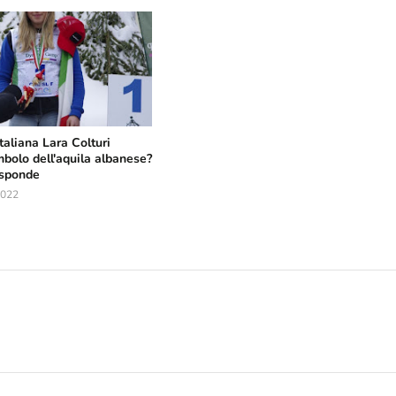
italiana Lara Colturi
mbolo dell'aquila albanese?
isponde
2022