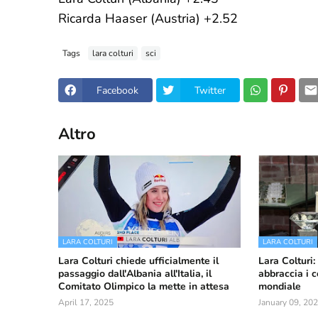
Ricarda Haaser (Austria) +2.52
Tags
lara colturi
sci
Facebook
Twitter
Altro
LARA COLTURI
LARA COLTURI
Lara Colturi chiede ufficialmente il
Lara Colturi:
passaggio dall'Albania all'Italia, il
abbraccia i c
Comitato Olimpico la mette in attesa
mondiale
April 17, 2025
January 09, 20