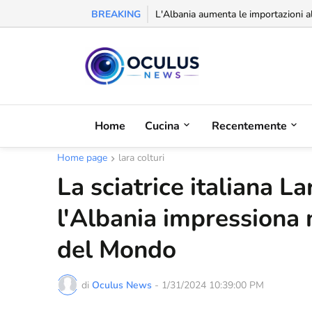
BREAKING
L'Albania aumenta le importazioni al
Home
Cucina
Recentemente
Home page
lara colturi
La sciatrice italiana L
l'Albania impressiona 
del Mondo
di
Oculus News
-
1/31/2024 10:39:00 PM