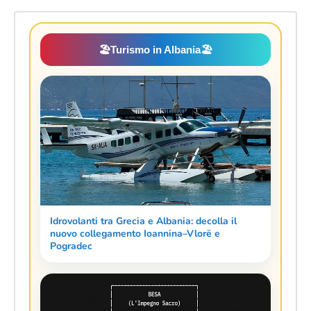
🏖️
Turismo in Albania
🏖️
Idrovolanti tra Grecia e Albania: decolla il
nuovo collegamento Ioannina–Vlorë e
Pogradec