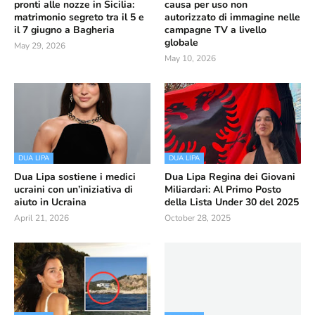
pronti alle nozze in Sicilia:
causa per uso non
matrimonio segreto tra il 5 e
autorizzato di immagine nelle
il 7 giugno a Bagheria
campagne TV a livello
globale
May 29, 2026
May 10, 2026
DUA LIPA
DUA LIPA
Dua Lipa sostiene i medici
Dua Lipa Regina dei Giovani
ucraini con un’iniziativa di
Miliardari: Al Primo Posto
aiuto in Ucraina
della Lista Under 30 del 2025
April 21, 2026
October 28, 2025