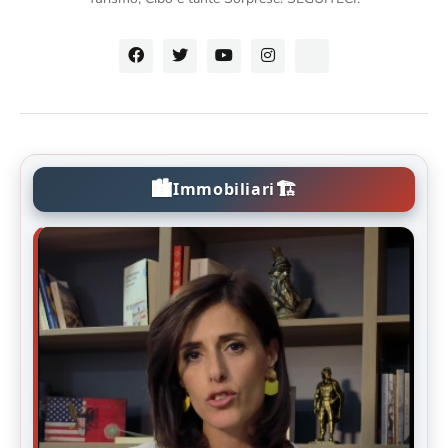
🏙️
🏗️
Immobiliari