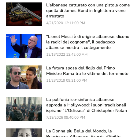
L'albanese catturato con una pistola come
quella di James Bond in Inghilterra viene
arrestato
4/21/2020 12:11:00 PM
"Lionel Messi è di origine albanese, dicono
le radici del cognome", il pedagogo
albanese mostra il collegamento
12/18/2022 12:42:00 AM
La futura sposa del figlio del Primo
Ministro Rama tra le vittime del terremoto
11/28/2019 09:21:00 PM
La polifonia iso-sinfonica albanese
approda a Hollywood: i suoni tradizionali
ispirano "L'Odissea" di Christopher Nolan
7/19/2026 09:40:00 PM
La Donna più Bella del Mondo, la
Principessa Albanese, Fawzia d'Egitto