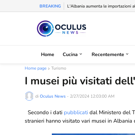
BREAKING
L'Albania aumenta le importazioni a
Riconoscimento alla balcanica: la Se
Home
Cucina
Recentemente
Home page
Turismo
I musei più visitati de
di
Oculus News
-
2/27/2024 12:03:00 AM
Secondo i dati
pubblicati
dal Ministero del T
stranieri hanno visitato vari musei in Albania