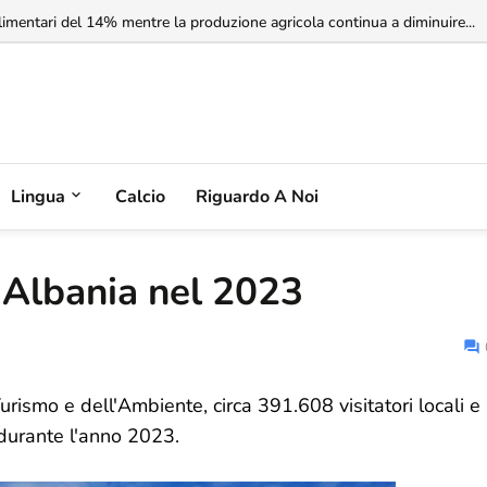
limentari del 14% mentre la produzione agricola continua a diminuire...
rbia non riconosce il Kosovo, ma l'Albania potrebbe riconoscere la Serbia
Lingua
Calcio
Riguardo A Noi
ll'Albania nel 2023
urismo e dell'Ambiente, circa 391.608 visitatori locali e
 durante l'anno 2023.