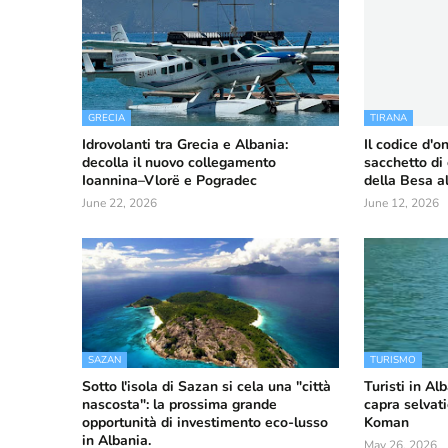
GRECIA
TIRANA
Idrovolanti tra Grecia e Albania:
Il codice d'o
decolla il nuovo collegamento
sacchetto di 
Ioannina–Vlorë e Pogradec
della Besa a
June 22, 2026
June 12, 2026
SAZAN
TURISMO
Sotto l'isola di Sazan si cela una "città
Turisti in Al
nascosta": la prossima grande
capra selvat
opportunità di investimento eco-lusso
Koman
in Albania.
May 26, 2026