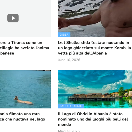
DIBËR
nore a Tirana: come un
Izet Shulku sfida l'estate nuotando in
ciliegie ha svelato l'anima
un lago ghiacciato sul monte Korab, la
lbanese
vetta più alta dell'Albania
June 10, 2026
LAGO DI OHRID
bania filmato una rara
Il Lago di Ohrid in Albania è stato
ica che nuotava nel lago
nominato uno dei luoghi più belli del
mondo
May 09, 2026