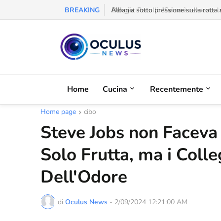
BREAKING
Behgjet Pacolli: "Se sarà revocata l
Home
Cucina
Recentemente
Home page
cibo
Steve Jobs non Faceva
Solo Frutta, ma i Coll
Dell'Odore
di
Oculus News
-
2/09/2024 12:21:00 AM