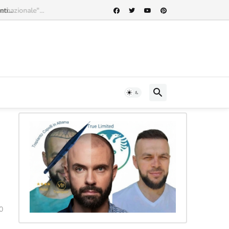
rnazionale"...
0