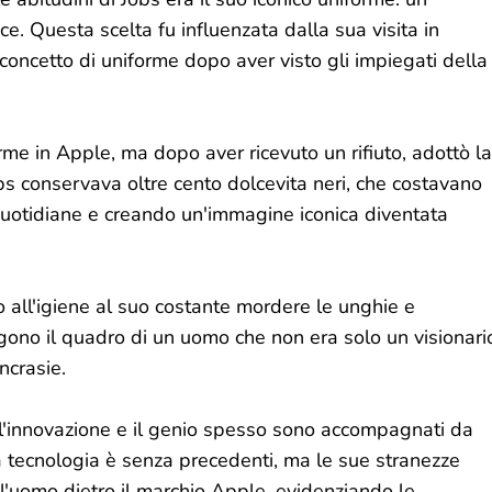
e. Questa scelta fu influenzata dalla sua visita in
concetto di uniforme dopo aver visto gli impiegati della
orme in Apple, ma dopo aver ricevuto un rifiuto, adottò la
s conservava oltre cento dolcevita neri, che costavano
quotidiane e creando un'immagine iconica diventata
to all'igiene al suo costante mordere le unghie e
ngono il quadro di un uomo che non era solo un visionari
ncrasie.
e l'innovazione e il genio spesso sono accompagnati da
lla tecnologia è senza precedenti, ma le sue stranezze
l'uomo dietro il marchio Apple, evidenziando le