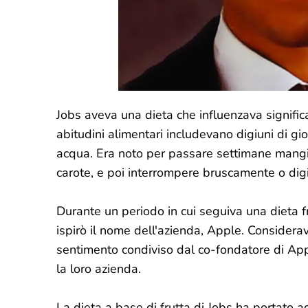
Jobs aveva una dieta che influenzava signific
abitudini alimentari includevano digiuni di gi
acqua. Era noto per passare settimane mangia
carote, e poi interrompere bruscamente o dig
Durante un periodo in cui seguiva una dieta fr
ispirò il nome dell'azienda, Apple. Considerav
sentimento condiviso dal co-fondatore di Ap
la loro azienda.
La dieta a base di frutta di Jobs ha portato a