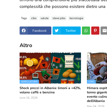
complessità che possono esistere dietro una
Tags
cibo
salute
steve jobs
tecnologia
Facebook
Twitter
Altro
AGRICULTURA
CIBO
Shock prezzi in Albania: limoni a +42%,
Himara ospita
volano caffè e benzina
tonno gigant
evento culina
June 16, 2026
dell’Albania
May 04, 2026