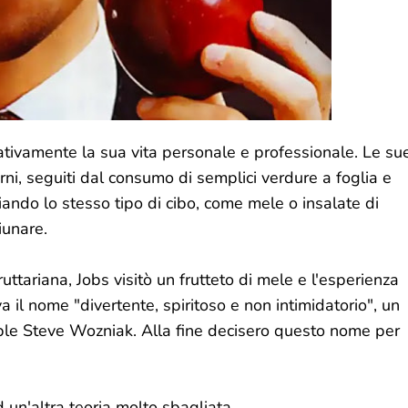
ativamente la sua vita personale e professionale. Le su
orni, seguiti dal consumo di semplici verdure a foglia e
ndo lo stesso tipo di cibo, come mele o insalate di
iunare.
uttariana, Jobs visitò un frutteto di mele e l'esperienza
a il nome "divertente, spiritoso e non intimidatorio", un
ple Steve Wozniak. Alla fine decisero questo nome per
d un'altra teoria molto sbagliata.