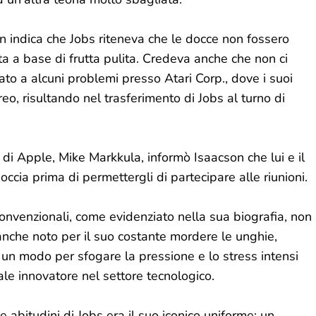
on indica che Jobs riteneva che le docce non fossero
a a base di frutta pulita. Credeva anche che non ci
to a alcuni problemi presso Atari Corp., dove i suoi
eo, risultando nel trasferimento di Jobs al turno di
di Apple, Mike Markkula, informò Isaacson che lui e il
occia prima di permettergli di partecipare alle riunioni.
 convenzionali, come evidenziato nella sua biografia, non
 anche noto per il suo costante mordere le unghie,
un modo per sfogare la pressione e lo stress intensi
ale innovatore nel settore tecnologico.
 abitudini di Jobs era il suo iconico uniforme: un