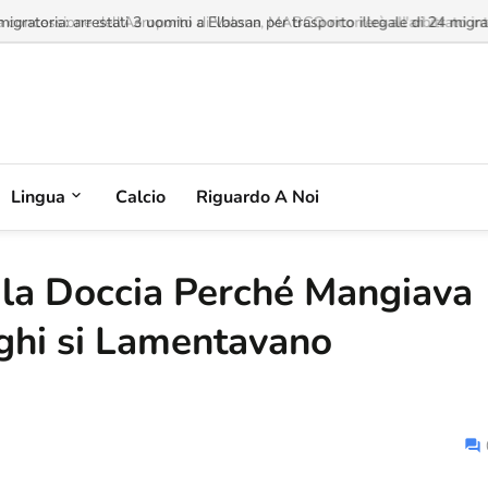
a concessione dell'Aeroporto di Valona, MABCO ricorrerà all'arbitrato inte
Lingua
Calcio
Riguardo A Noi
 la Doccia Perché Mangiava
eghi si Lamentavano