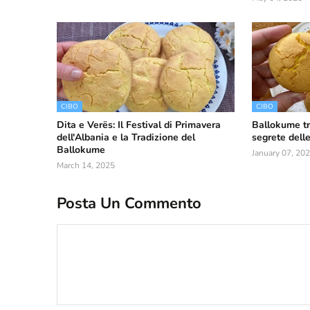
CIBO
CIBO
Dita e Verës: Il Festival di Primavera
Ballokume tr
dell'Albania e la Tradizione del
segrete dell
Ballokume
January 07, 20
March 14, 2025
Posta Un Commento