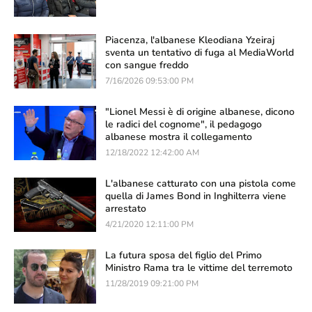
Piacenza, l'albanese Kleodiana Yzeiraj
sventa un tentativo di fuga al MediaWorld
con sangue freddo
7/16/2026 09:53:00 PM
"Lionel Messi è di origine albanese, dicono
le radici del cognome", il pedagogo
albanese mostra il collegamento
12/18/2022 12:42:00 AM
L'albanese catturato con una pistola come
quella di James Bond in Inghilterra viene
arrestato
4/21/2020 12:11:00 PM
La futura sposa del figlio del Primo
Ministro Rama tra le vittime del terremoto
11/28/2019 09:21:00 PM