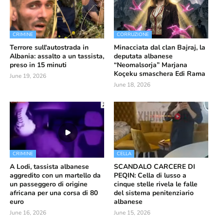
CRIMINE
CORRUZIONE
Terrore sull'autostrada in
Minacciata dal clan Bajraj, la
Albania: assalto a un tassista,
deputata albanese
preso in 15 minuti
“Neomalsorja” Marjana
Koçeku smaschera Edi Rama
June 19, 2026
June 18, 2026
CRIMINE
CELLA
A Lodi, tassista albanese
SCANDALO CARCERE DI
aggredito con un martello da
PEQIN: Cella di lusso a
un passeggero di origine
cinque stelle rivela le falle
africana per una corsa di 80
del sistema penitenziario
euro
albanese
June 16, 2026
June 15, 2026