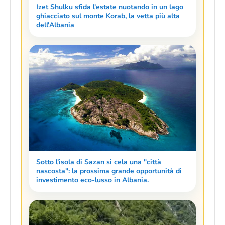
Izet Shulku sfida l'estate nuotando in un lago
ghiacciato sul monte Korab, la vetta più alta
dell'Albania
Sotto l'isola di Sazan si cela una "città
nascosta": la prossima grande opportunità di
investimento eco-lusso in Albania.