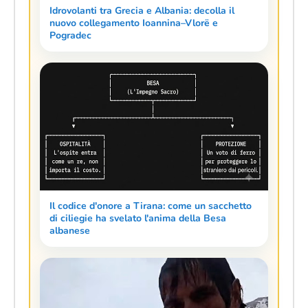
Idrovolanti tra Grecia e Albania: decolla il
nuovo collegamento Ioannina–Vlorë e
Pogradec
Il codice d'onore a Tirana: come un sacchetto
di ciliegie ha svelato l'anima della Besa
albanese