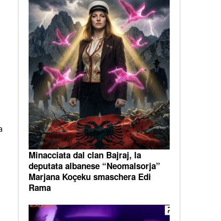
a
Minacciata dal clan Bajraj, la
deputata albanese “Neomalsorja”
Marjana Koçeku smaschera Edi
Rama