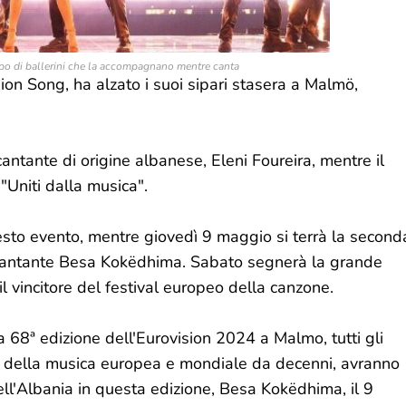
uppo di ballerini che la accompagnano mentre canta
on Song, ha alzato i suoi sipari stasera a Malmö,
antante di origine albanese, Eleni Foureira, mentre il
"Uniti dalla musica".
sto evento, mentre giovedì 9 maggio si terrà la second
 cantante Besa Kokëdhima. Sabato segnerà la grande
l vincitore del festival europeo della canzone.
a 68ª edizione dell'Eurovision 2024 a Malmo, tutti gli
 della musica europea e mondiale da decenni, avranno
ell'Albania in questa edizione, Besa Kokëdhima, il 9