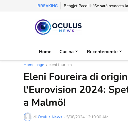
BREAKING
L'Albania aumenta le importazioni a
Behgjet Pacolli: "Se sarà revocata l
Home
Cucina
Recentemente
Home page
eleni foureira
Eleni Foureira di origi
l'Eurovision 2024: Spe
a Malmö!
di
Oculus News
-
5/08/2024 12:10:00 AM