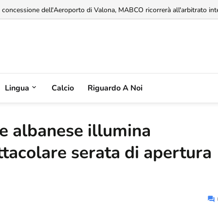
limentari del 14% mentre la produzione agricola continua a diminuire...
a concessione dell'Aeroporto di Valona, MABCO ricorrerà all'arbitrato int
Lingua
Calcio
Riguardo A Noi
ne albanese illumina
ttacolare serata di apertura