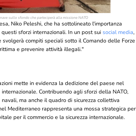
la nave sullo sfondo che parteciperà alla missione NATO
fesa, Niko Peleshi, che ha sottolineato l'importanza
questi sforzi internazionali. In un post sui
social media
,
 svolgerà compiti speciali sotto il Comando delle Forze
tima e prevenire attività illegali."
azioni mette in evidenza la dedizione del paese nel
 internazionale. Contribuendo agli sforzi della NATO,
 navali, ma anche il quadro di sicurezza collettiva
i nel Mediterraneo rappresenta una mossa strategica per
vitale per il commercio e la sicurezza internazionale.