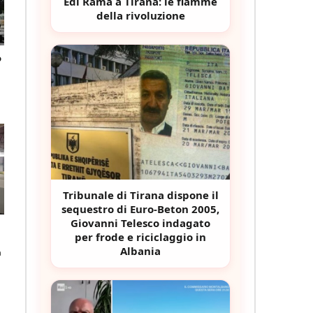
Edi Rama a Tirana: le fiamme
della rivoluzione
o
Tribunale di Tirana dispone il
sequestro di Euro-Beton 2005,
Giovanni Telesco indagato
per frode e riciclaggio in
Albania
a