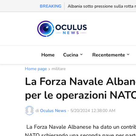
BREAKING
Behgjet Pacolli: "Se sarà revocata l
Home
Cucina
Recentemente
Home page
militare
La Forza Navale Alban
per le operazioni NAT
di
Oculus News
-
5/20/2024 12:38:00 AM
La Forza Navale Albanese ha dato un contribut
NATO schierando una seconda nave per partec