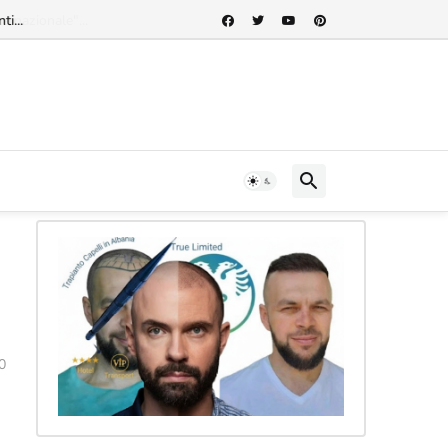
rnazionale"...
0