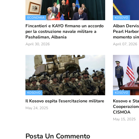
ECONOMIA
KOSOVO
Fincantieri e KAYO firmano un accordo
Alban Dervis
per la costruzione navale militare a
Pearl Harbor,
Pashaliman, Albania
momento simb
April 30, 2026
April 07, 2026
KOSOVO
KOSOVO
Il Kosovo ospita l'esercitazione militare
Kosovo e Sta
Cooperazione
May 24, 2025
CISMOA
May 15, 2025
Posta Un Commento