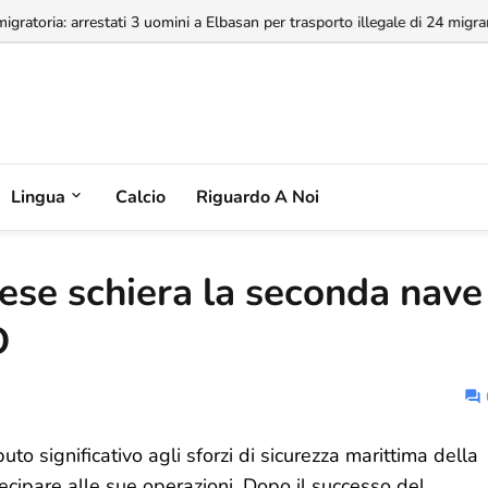
a concessione dell'Aeroporto di Valona, MABCO ricorrerà all'arbitrato inte
Lingua
Calcio
Riguardo A Noi
ese schiera la seconda nave
O
o significativo agli sforzi di sicurezza marittima della
ipare alle sue operazioni. Dopo il successo del