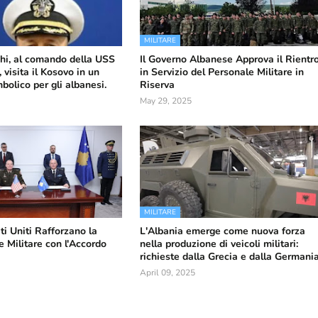
MILITARE
hi, al comando della USS
Il Governo Albanese Approva il Rientr
 visita il Kosovo in un
in Servizio del Personale Militare in
olico per gli albanesi.
Riserva
May 29, 2025
MILITARE
ti Uniti Rafforzano la
L'Albania emerge come nuova forza
 Militare con l'Accordo
nella produzione di veicoli militari:
richieste dalla Grecia e dalla Germani
April 09, 2025