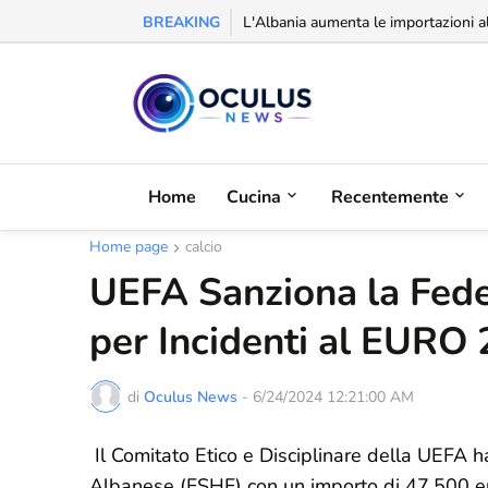
BREAKING
Riconoscimento alla balcanica: la Se
Home
Cucina
Recentemente
Home page
calcio
UEFA Sanziona la Fede
per Incidenti al EURO
di
Oculus News
-
6/24/2024 12:21:00 AM
Il Comitato Etico e Disciplinare della UEFA 
Albanese (FSHF) con un importo di 47.500 euro