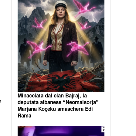
Minacciata dal clan Bajraj, la
o
deputata albanese “Neomalsorja”
Marjana Koçeku smaschera Edi
Rama