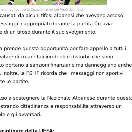
a un gol contro la Croazia nei minuti finali del match
causati da alcuni tifosi albanesi che avevano acceso
messaggi inappropriati durante la partita Croazia-
e di un tifoso durante il suo svolgimento.
a prende questa opportunità per fare appello a tutti i
itare di creare tali incidenti e disturbi, che sono
olo portano a sanzioni finanziarie ma danneggiano anche
 Inoltre, la FSHF ricorda che i messaggi non sportivi
te le partite.
 calcio a sostegnere la Nazionale Albanese durante quest
trando cittadinanza e responsabilità attraverso un
e e gli avversari.
sciplinare della UEFA: