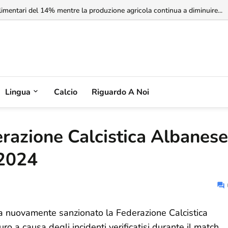
rbia non riconosce il Kosovo, ma l'Albania potrebbe riconoscere la Serbia
Lingua
Calcio
Riguardo A Noi
razione Calcistica Albanese
 2024
ha nuovamente sanzionato la Federazione Calcistica
 a causa degli incidenti verificatisi durante il match