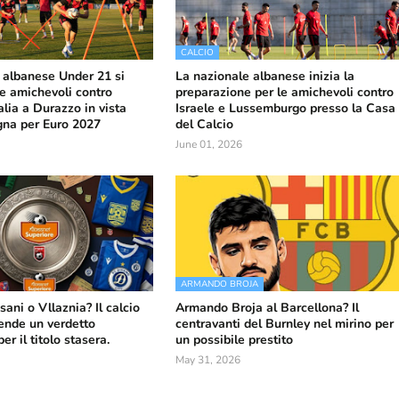
CALCIO
 albanese Under 21 si
La nazionale albanese inizia la
le amichevoli contro
preparazione per le amichevoli contro
alia a Durazzo in vista
Israele e Lussemburgo presso la Casa
gna per Euro 2027
del Calcio
June 01, 2026
ARMANDO BROJA
sani o Vllaznia? Il calcio
Armando Broja al Barcellona? Il
ende un verdetto
centravanti del Burnley nel mirino per
r il titolo stasera.
un possibile prestito
May 31, 2026