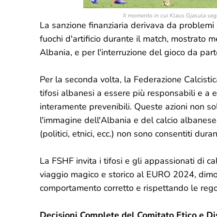
Il momento in cui Klaus Gjasula segn
La sanzione finanziaria derivava da problemi 
fuochi d'artificio durante il match, mostrato 
Albania, e per l'interruzione del gioco da part
Per la seconda volta, la Federazione Calcistic
tifosi albanesi a essere più responsabili e a ev
interamente prevenibili. Queste azioni non s
l'immagine dell'Albania e del calcio albanese.
(politici, etnici, ecc.) non sono consentiti duran
La FSHF invita i tifosi e gli appassionati di
viaggio magico e storico al EURO 2024, dimos
comportamento corretto e rispettando le regol
Decisioni Complete del Comitato Etico e Di