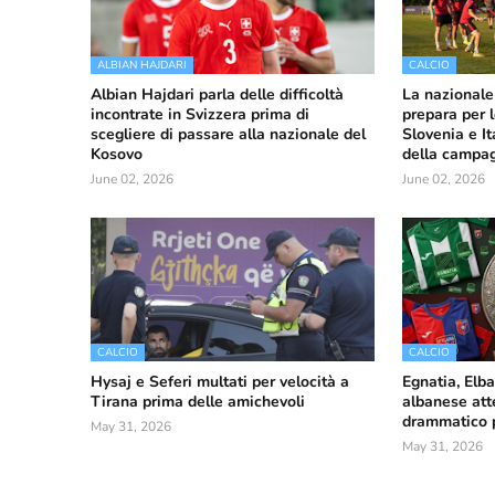
ALBIAN HAJDARI
CALCIO
Albian Hajdari parla delle difficoltà
La nazionale
incontrate in Svizzera prima di
prepara per 
scegliere di passare alla nazionale del
Slovenia e It
Kosovo
della campa
June 02, 2026
June 02, 2026
CALCIO
CALCIO
Hysaj e Seferi multati per velocità a
Egnatia, Elba
Tirana prima delle amichevoli
albanese att
drammatico pe
May 31, 2026
May 31, 2026