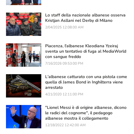
Lo staff della nazionale albanese osserva
Kristjan Asllani nel Derby di Milano
2/04/2025 12:08:00 AM
Piacenza, l'albanese Kleodiana Yzeiraj
sventa un tentativo di fuga al MediaWorld
con sangue freddo
7/16/2026 09:53:00 PM
L'albanese catturato con una pistola come
quella di James Bond in Inghilterra viene
arrestato
4/21/2020 12:11:00 PM
"Lionel Messi è di origine albanese, dicono
le radici del cognome", il pedagogo
albanese mostra il collegamento
12/18/2022 12:42:00 AM