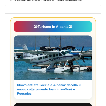
🏖️
Turismo in Albania
🏖️
Idrovolanti tra Grecia e Albania: decolla il
nuovo collegamento Ioannina–Vlorë e
Pogradec