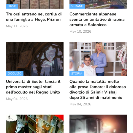
ORSO
STRANO
Tre orsi entrano nel cortile di
Commerciante albanese
una famiglia a Hoçë, Prizren
sventa un tentativo di rapina
armata a Salonicco
May 11, 2026
May 10, 2026
OCCULTO
STORIA
Università di Exeter lancia il
Quando la malattia mette
primo master sugli studi
alla prova l’amore: il doloroso
dell’occulto nel Regno Unito
divorzio di Saimir Vishaj
dopo 35 anni di matrimonio
May 04, 2026
May 04, 2026