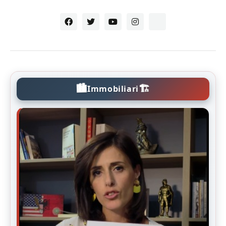
🏙️
🏗️
Immobiliari