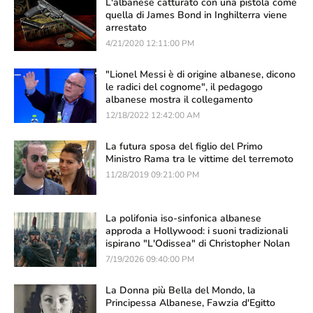
L'albanese catturato con una pistola come
quella di James Bond in Inghilterra viene
arrestato
4/21/2020 12:11:00 PM
"Lionel Messi è di origine albanese, dicono
le radici del cognome", il pedagogo
albanese mostra il collegamento
12/18/2022 12:42:00 AM
La futura sposa del figlio del Primo
Ministro Rama tra le vittime del terremoto
11/28/2019 09:21:00 PM
La polifonia iso-sinfonica albanese
approda a Hollywood: i suoni tradizionali
ispirano "L'Odissea" di Christopher Nolan
7/19/2026 09:40:00 PM
La Donna più Bella del Mondo, la
Principessa Albanese, Fawzia d'Egitto