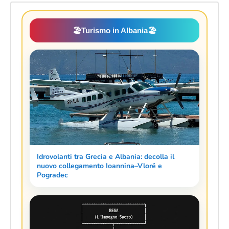
🏖️
Turismo in Albania
🏖️
Idrovolanti tra Grecia e Albania: decolla il
nuovo collegamento Ioannina–Vlorë e
Pogradec