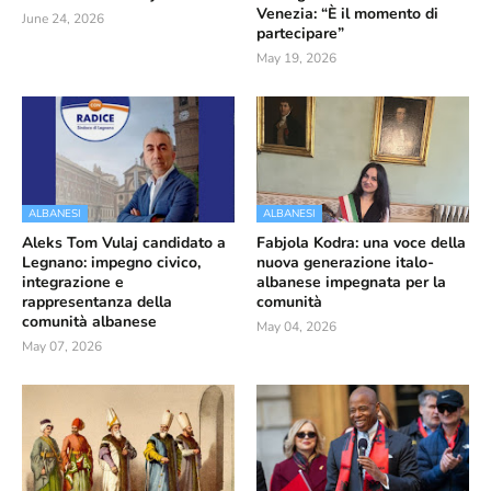
Venezia: “È il momento di
June 24, 2026
partecipare”
May 19, 2026
ALBANESI
ALBANESI
Aleks Tom Vulaj candidato a
Fabjola Kodra: una voce della
Legnano: impegno civico,
nuova generazione italo-
integrazione e
albanese impegnata per la
rappresentanza della
comunità
comunità albanese
May 04, 2026
May 07, 2026