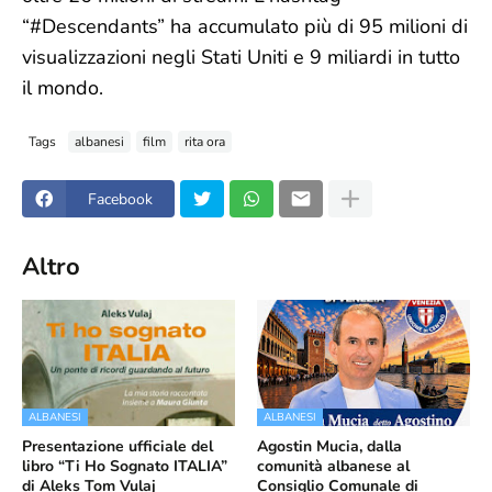
“#Descendants” ha accumulato più di 95 milioni di
visualizzazioni negli Stati Uniti e 9 miliardi in tutto
il mondo.
Tags
albanesi
film
rita ora
Facebook
Altro
ALBANESI
ALBANESI
Presentazione ufficiale del
Agostin Mucia, dalla
libro “Ti Ho Sognato ITALIA”
comunità albanese al
di Aleks Tom Vulaj
Consiglio Comunale di