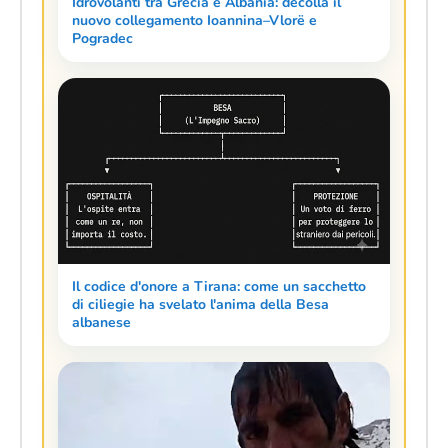
Idrovolanti tra Grecia e Albania: decolla il
nuovo collegamento Ioannina–Vlorë e
Pogradec
Il codice d'onore a Tirana: come un sacchetto
di ciliegie ha svelato l'anima della Besa
albanese