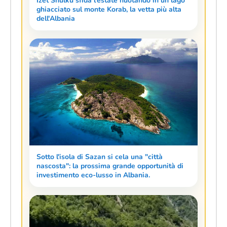
Izet Shulku sfida l'estate nuotando in un lago
ghiacciato sul monte Korab, la vetta più alta
dell'Albania
Sotto l'isola di Sazan si cela una "città
nascosta": la prossima grande opportunità di
investimento eco-lusso in Albania.