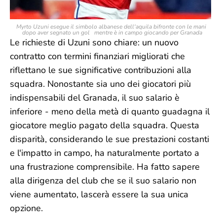
Myrto Uzuni esegue il simbolo albanese dell'aquila bifronte con le mani
dopo aver segnato un gol mentre è in campo giocando per Granada
Le richieste di Uzuni sono chiare: un nuovo
contratto con termini finanziari migliorati che
riflettano le sue significative contribuzioni alla
squadra. Nonostante sia uno dei giocatori più
indispensabili del Granada, il suo salario è
inferiore - meno della metà di quanto guadagna il
giocatore meglio pagato della squadra. Questa
disparità, considerando le sue prestazioni costanti
e l'impatto in campo, ha naturalmente portato a
una frustrazione comprensibile. Ha fatto sapere
alla dirigenza del club che se il suo salario non
viene aumentato, lascerà essere la sua unica
opzione.