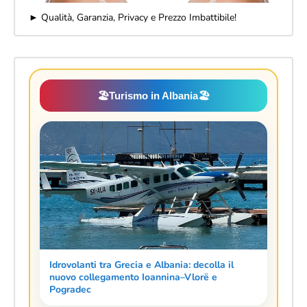
► Qualità, Garanzia, Privacy e Prezzo Imbattibile!
🏖️
Turismo in Albania
🏖️
Idrovolanti tra Grecia e Albania: decolla il
nuovo collegamento Ioannina–Vlorë e
Pogradec