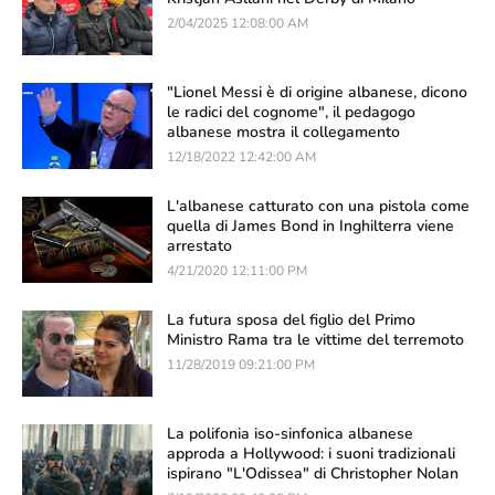
2/04/2025 12:08:00 AM
"Lionel Messi è di origine albanese, dicono
le radici del cognome", il pedagogo
albanese mostra il collegamento
12/18/2022 12:42:00 AM
L'albanese catturato con una pistola come
quella di James Bond in Inghilterra viene
arrestato
4/21/2020 12:11:00 PM
La futura sposa del figlio del Primo
Ministro Rama tra le vittime del terremoto
11/28/2019 09:21:00 PM
La polifonia iso-sinfonica albanese
approda a Hollywood: i suoni tradizionali
ispirano "L'Odissea" di Christopher Nolan