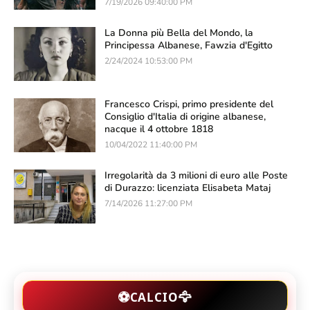
7/19/2026 09:40:00 PM
La Donna più Bella del Mondo, la
Principessa Albanese, Fawzia d'Egitto
2/24/2024 10:53:00 PM
Francesco Crispi, primo presidente del
Consiglio d'Italia di origine albanese,
nacque il 4 ottobre 1818
10/04/2022 11:40:00 PM
Irregolarità da 3 milioni di euro alle Poste
di Durazzo: licenziata Elisabeta Mataj
7/14/2026 11:27:00 PM
🦅
⚽
CALCIO