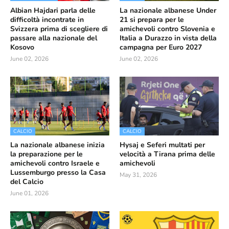
Albian Hajdari parla delle
La nazionale albanese Under
difficoltà incontrate in
21 si prepara per le
Svizzera prima di scegliere di
amichevoli contro Slovenia e
passare alla nazionale del
Italia a Durazzo in vista della
Kosovo
campagna per Euro 2027
June 02, 2026
June 02, 2026
CALCIO
CALCIO
La nazionale albanese inizia
Hysaj e Seferi multati per
la preparazione per le
velocità a Tirana prima delle
amichevoli contro Israele e
amichevoli
Lussemburgo presso la Casa
May 31, 2026
del Calcio
June 01, 2026