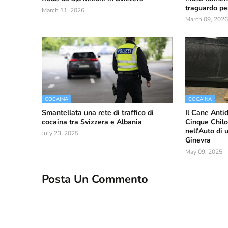
traguardo pe
March 11, 2026
March 09, 2026
COCAINA
COCAINA
Smantellata una rete di traffico di
Il Cane Ant
cocaina tra Svizzera e Albania
Cinque Chil
nell'Auto di
July 23, 2025
Ginevra
May 09, 2025
Posta Un Commento