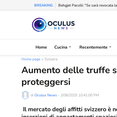
BREAKING
Behgjet Pacolli: "Se sarà revocata l
Home
Cucina
Recentemente
Home page
Svizzera
Aumento delle truffe su
proteggersi
di
Oculus News
-
2/06/2025 10:41:00 PM
Il mercato degli affitti svizzero è
inserzioni di appartamenti spaziosi