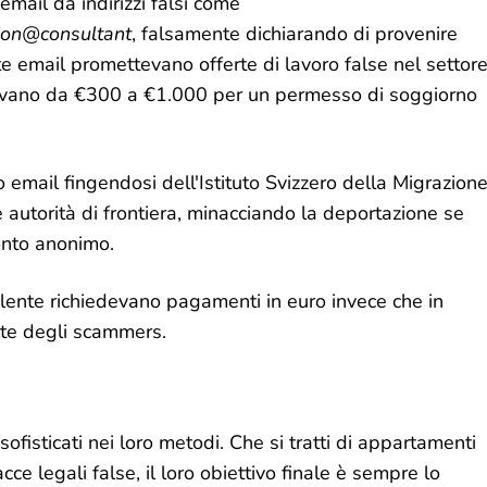
email da indirizzi falsi come
ion@consultant
, falsamente dichiarando di provenire
te email promettevano offerte di lavoro false nel settor
iavano da €300 a €1.000 per un permesso di soggiorno
email fingendosi dell'Istituto Svizzero della Migrazion
 autorità di frontiera, minacciando la deportazione se
onto anonimo.
lente richiedevano pagamenti in euro invece che in
rte degli scammers.
isticati nei loro metodi. Che si tratti di appartamenti
cce legali false, il loro obiettivo finale è sempre lo