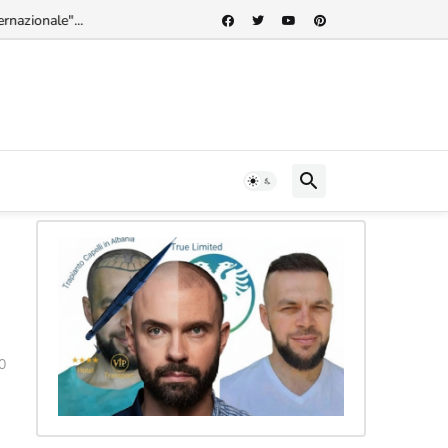
rnazionale"...
0