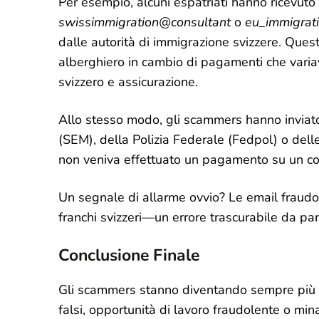
Per esempio, alcuni espatriati hanno ricevuto 
swissimmigration@consultant
o
eu_immigrat
dalle autorità di immigrazione svizzere. Ques
alberghiero in cambio di pagamenti che var
svizzero e assicurazione.
Allo stesso modo, gli scammers hanno inviato 
(SEM), della Polizia Federale (Fedpol) o delle
non veniva effettuato un pagamento su un c
Un segnale di allarme ovvio? Le email fraudo
franchi svizzeri—un errore trascurabile da pa
Conclusione Finale
Gli scammers stanno diventando sempre più sof
falsi, opportunità di lavoro fraudolente o mina