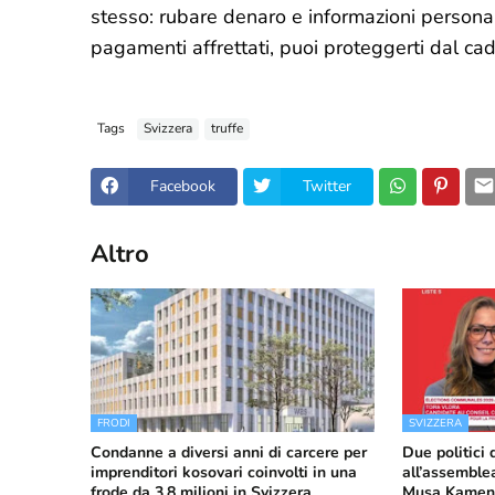
stesso: rubare denaro e informazioni personal
pagamenti affrettati, puoi proteggerti dal cad
Tags
Svizzera
truffe
Facebook
Twitter
Altro
FRODI
SVIZZERA
Condanne a diversi anni di carcere per
Due politici 
imprenditori kosovari coinvolti in una
all’assemble
frode da 3,8 milioni in Svizzera
Musa Kameni