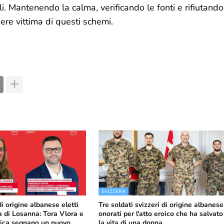
i. Mantenendo la calma, verificando le fonti e rifiutando
ere vittima di questi schemi.
SVIZZERA
di origine albanese eletti
Tre soldati svizzeri di origine albanese
a di Losanna: Tora Vlora e
onorati per l'atto eroico che ha salvato
ca segnano un nuovo
la vita di una donna