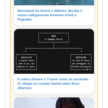
Idrovolanti tra Grecia e Albania: decolla il
nuovo collegamento Ioannina–Vlorë e
Pogradec
Il codice d'onore a Tirana: come un sacchetto
di ciliegie ha svelato l'anima della Besa
albanese