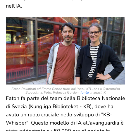
nell'IA.
Faton Rekathati ed Emma Rende fuori dai locali KB-labs a Östermalm,
Stoccolma. Foto: Rebecca Gordan,
fonte
: magasinK
Faton fa parte del team della Biblioteca Nazionale
di Svezia (Kungliga Biblioteket - KB), dove ha
avuto un ruolo cruciale nello sviluppo di "KB-
Whisper". Questo modello di IA all'avanguardia è