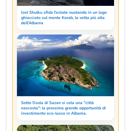
Izet Shulku sfida l'estate nuotando in un lago
ghiacciato sul monte Korab, la vetta più alta
dell'Albania
Sotto l'isola di Sazan si cela una "città
nascosta": la prossima grande opportunità di
investimento eco-lusso in Albania.