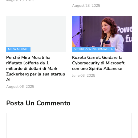
August 28, 2025
MIRA MURATI
SICUREZZA INFORMATICA
Perché Mira Murati ha
Kozeta Garret: Guidare la
rifiutato l’offerta da 1
Cybersecurity di Microsoft
miliardo di dollari di Mark
con uno Spirito Albanese
Zuckerberg per la sua startup
June 03, 2025
AI
August 06, 2025
Posta Un Commento