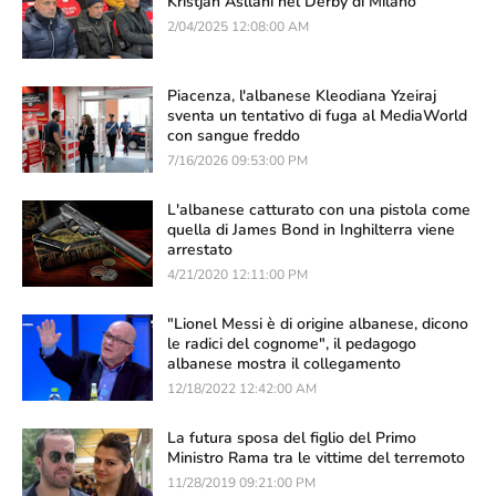
Kristjan Asllani nel Derby di Milano
2/04/2025 12:08:00 AM
Piacenza, l'albanese Kleodiana Yzeiraj
sventa un tentativo di fuga al MediaWorld
con sangue freddo
7/16/2026 09:53:00 PM
L'albanese catturato con una pistola come
quella di James Bond in Inghilterra viene
arrestato
4/21/2020 12:11:00 PM
"Lionel Messi è di origine albanese, dicono
le radici del cognome", il pedagogo
albanese mostra il collegamento
12/18/2022 12:42:00 AM
La futura sposa del figlio del Primo
Ministro Rama tra le vittime del terremoto
11/28/2019 09:21:00 PM