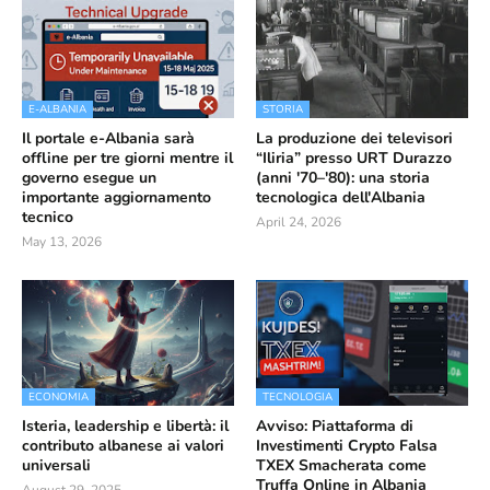
E-ALBANIA
STORIA
Il portale e-Albania sarà
La produzione dei televisori
offline per tre giorni mentre il
“Iliria” presso URT Durazzo
governo esegue un
(anni '70–'80): una storia
importante aggiornamento
tecnologica dell'Albania
tecnico
April 24, 2026
May 13, 2026
ECONOMIA
TECNOLOGIA
Isteria, leadership e libertà: il
Avviso: Piattaforma di
contributo albanese ai valori
Investimenti Crypto Falsa
universali
TXEX Smacherata come
Truffa Online in Albania
August 29, 2025