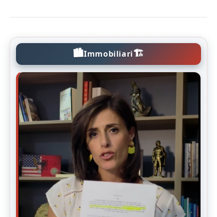
🏙️
🏗️
Immobiliari