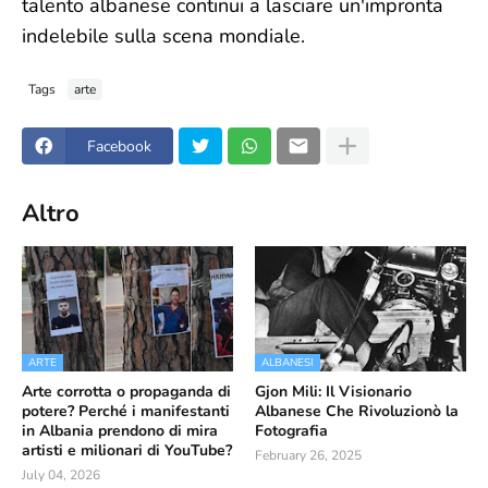
talento albanese continui a lasciare un'impronta
indelebile sulla scena mondiale.
Tags
arte
Facebook
Altro
ARTE
ALBANESI
Arte corrotta o propaganda di
Gjon Mili: Il Visionario
potere? Perché i manifestanti
Albanese Che Rivoluzionò la
in Albania prendono di mira
Fotografia
artisti e milionari di YouTube?
February 26, 2025
July 04, 2026