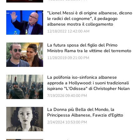
"Lionel Messi è di origine albanese, dicono
le radici del cognome", il pedagogo
albanese mostra il collegamento
12/18/2022 12:42:00 AM
La futura sposa del figlio del Primo
Ministro Rama tra le vittime del terremoto
11/28/2019 09:21:00 PM
La polifonia iso-sinfonica albanese
approda a Hollywood: i suoni tradizionali
ispirano "L'Odissea" di Christopher Nolan
7/19/2026 09:40:00 PM
La Donna più Bella del Mondo, la
Principessa Albanese, Fawzia d'Egitto
2/24/2024 10:53:00 PM