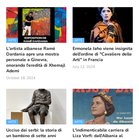
ARTE
ARTE
L'artista albanese Ramë
Ermonela Jaho viene insignita
Dardania apre una mostra
dell'ordine di "Cavaliere delle
personale a Ginevra,
Arti" in Francia
onorando l'eredità di Xhemajl
July 12, 2024
Ademi
October 18, 2024
ARTE
ARTE
Ucciso dai serbi: la storia di
L'indimenticabile carriera di
un bambino di sette anni
Liza Vorfi: dall'Albania al