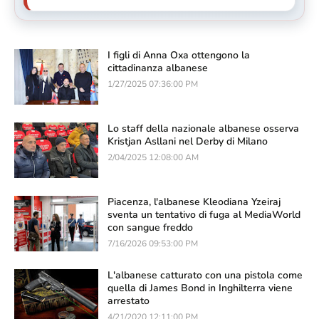
I figli di Anna Oxa ottengono la
cittadinanza albanese
1/27/2025 07:36:00 PM
Lo staff della nazionale albanese osserva
Kristjan Asllani nel Derby di Milano
2/04/2025 12:08:00 AM
Piacenza, l'albanese Kleodiana Yzeiraj
sventa un tentativo di fuga al MediaWorld
con sangue freddo
7/16/2026 09:53:00 PM
L'albanese catturato con una pistola come
quella di James Bond in Inghilterra viene
arrestato
4/21/2020 12:11:00 PM