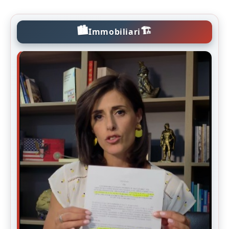
🏙️
🏗️
Immobiliari