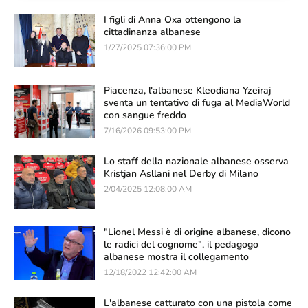
I figli di Anna Oxa ottengono la
cittadinanza albanese
1/27/2025 07:36:00 PM
Piacenza, l'albanese Kleodiana Yzeiraj
sventa un tentativo di fuga al MediaWorld
con sangue freddo
7/16/2026 09:53:00 PM
Lo staff della nazionale albanese osserva
Kristjan Asllani nel Derby di Milano
2/04/2025 12:08:00 AM
"Lionel Messi è di origine albanese, dicono
le radici del cognome", il pedagogo
albanese mostra il collegamento
12/18/2022 12:42:00 AM
L'albanese catturato con una pistola come