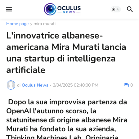
Home page
mira murati
L'innovatrice albanese-
americana Mira Murati lancia
una startup di intelligenza
artificiale
di
Oculus News
-
3/04/2025 02:40:00 PM
0
Dopo la sua improvvisa partenza da
OpenAI l'autunno scorso, la
statunitense di origine albanese Mira
Murati ha fondato la sua azienda,
Thinking Machines Lab. Originaria