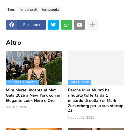
Tags
mira murati
tecnologia
Facebook
Altro
BELLEZZA ALBANESE
MIRA MURATI
Mira Murati Incanta al Met
Perché Mira Murati ha
Gala 2026 a New York con un
rifiutato l’offerta da 1
Elegante Look Nero e Oro
miliardo di dollari di Mark
Zuckerberg per la sua startup
May 07, 2026
AI
August 06, 2025