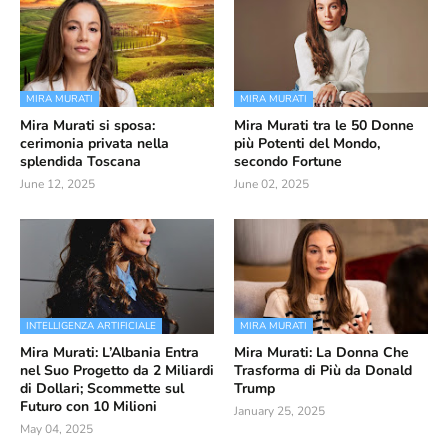
MIRA MURATI
MIRA MURATI
Mira Murati si sposa:
Mira Murati tra le 50 Donne
cerimonia privata nella
più Potenti del Mondo,
splendida Toscana
secondo Fortune
June 12, 2025
June 02, 2025
INTELLIGENZA ARTIFICIALE
MIRA MURATI
Mira Murati: L’Albania Entra
Mira Murati: La Donna Che
nel Suo Progetto da 2 Miliardi
Trasforma di Più da Donald
di Dollari; Scommette sul
Trump
Futuro con 10 Milioni
January 25, 2025
May 04, 2025