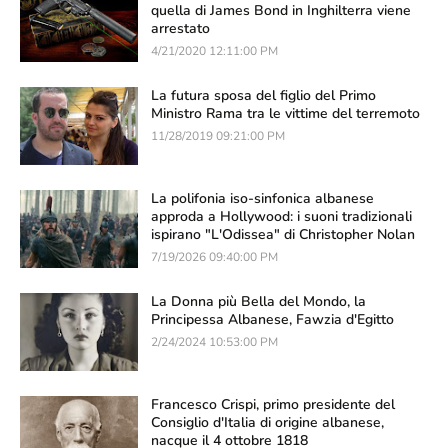
quella di James Bond in Inghilterra viene
arrestato
4/21/2020 12:11:00 PM
La futura sposa del figlio del Primo
Ministro Rama tra le vittime del terremoto
11/28/2019 09:21:00 PM
La polifonia iso-sinfonica albanese
approda a Hollywood: i suoni tradizionali
ispirano "L'Odissea" di Christopher Nolan
7/19/2026 09:40:00 PM
La Donna più Bella del Mondo, la
Principessa Albanese, Fawzia d'Egitto
2/24/2024 10:53:00 PM
Francesco Crispi, primo presidente del
Consiglio d'Italia di origine albanese,
nacque il 4 ottobre 1818