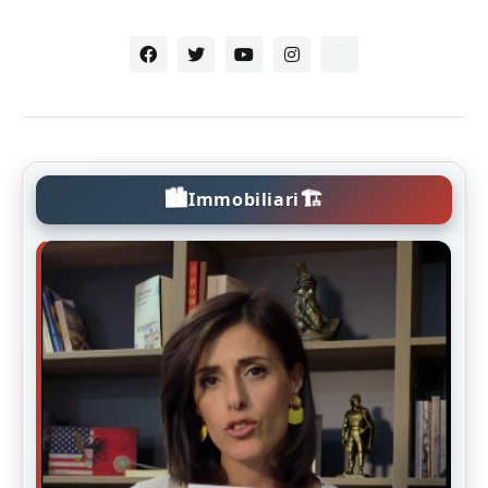
🏙️
🏗️
Immobiliari