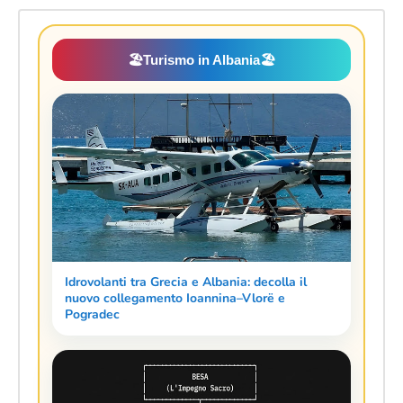
🏖️
Turismo in Albania
🏖️
Idrovolanti tra Grecia e Albania: decolla il
nuovo collegamento Ioannina–Vlorë e
Pogradec