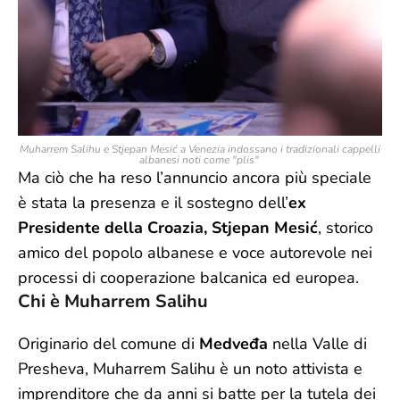
Muharrem Salihu e Stjepan Mesić a Venezia indossano i tradizionali cappelli
albanesi noti come "plis"
Ma ciò che ha reso l’annuncio ancora più speciale
è stata la presenza e il sostegno dell’
ex
Presidente della Croazia, Stjepan Mesić
, storico
amico del popolo albanese e voce autorevole nei
processi di cooperazione balcanica ed europea.
Chi è Muharrem Salihu
Originario del comune di
Medveđa
nella Valle di
Presheva, Muharrem Salihu è un noto attivista e
imprenditore che da anni si batte per la tutela dei