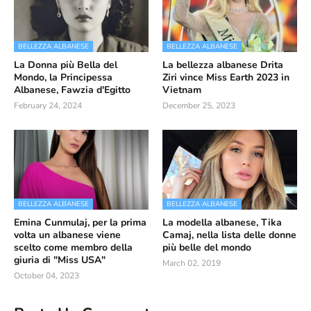
BELLEZZA ALBANESE
BELLEZZA ALBANESE
La Donna più Bella del
La bellezza albanese Drita
Mondo, la Principessa
Ziri vince Miss Earth 2023 in
Albanese, Fawzia d'Egitto
Vietnam
February 24, 2024
December 25, 2023
BELLEZZA ALBANESE
BELLEZZA ALBANESE
Emina Cunmulaj, per la prima
La modella albanese, Tika
volta un albanese viene
Camaj, nella lista delle donne
scelto come membro della
più belle del mondo
giuria di "Miss USA"
March 02, 2019
October 04, 2023