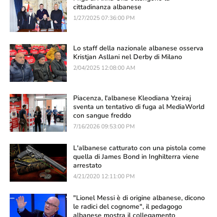
cittadinanza albanese
1/27/2025 07:36:00 PM
Lo staff della nazionale albanese osserva
Kristjan Asllani nel Derby di Milano
2/04/2025 12:08:00 AM
Piacenza, l'albanese Kleodiana Yzeiraj
sventa un tentativo di fuga al MediaWorld
con sangue freddo
7/16/2026 09:53:00 PM
L'albanese catturato con una pistola come
quella di James Bond in Inghilterra viene
arrestato
4/21/2020 12:11:00 PM
"Lionel Messi è di origine albanese, dicono
le radici del cognome", il pedagogo
albanese mostra il collegamento