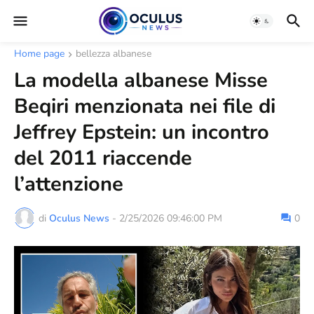
Home page
bellezza albanese
La modella albanese Misse
Beqiri menzionata nei file di
Jeffrey Epstein: un incontro
del 2011 riaccende
l’attenzione
di
Oculus News
-
2/25/2026 09:46:00 PM
0