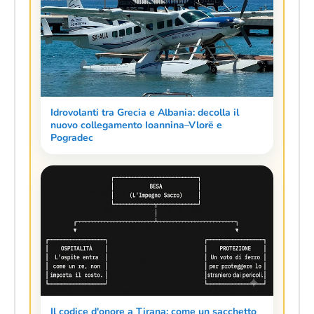
Idrovolanti tra Grecia e Albania: decolla il
nuovo collegamento Ioannina–Vlorë e
Pogradec
Il codice d'onore a Tirana: come un sacchetto