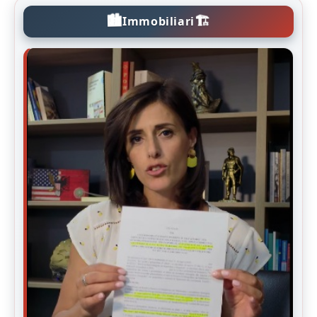
🏙️
🏗️
Immobiliari