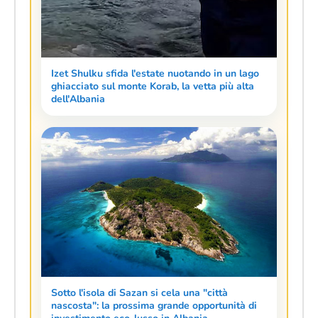
Izet Shulku sfida l'estate nuotando in un lago
ghiacciato sul monte Korab, la vetta più alta
dell'Albania
Sotto l'isola di Sazan si cela una "città
nascosta": la prossima grande opportunità di