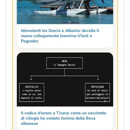
Idrovolanti tra Grecia e Albania: decolla il
nuovo collegamento Ioannina–Vlorë e
Pogradec
Il codice d'onore a Tirana: come un sacchetto
di ciliegie ha svelato l'anima della Besa
albanese