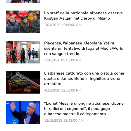
Lo staff della nazionale albanese osserva
Kristjan Asllani nel Derby di Milano
2/04/2025 12:08:00 AM
Piacenza, l'albanese Kleodiana Yzeiraj
sventa un tentativo di fuga al MediaWorld
con sangue freddo
7/16/2026 09:53:00 PM
L'albanese catturato con una pistola come
quella di James Bond in Inghilterra viene
arrestato
4/21/2020 12:11:00 PM
"Lionel Messi è di origine albanese, dicono
le radici del cognome", il pedagogo
albanese mostra il collegamento
12/18/2022 12:42:00 AM