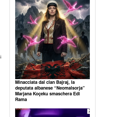
i
Minacciata dal clan Bajraj, la
deputata albanese “Neomalsorja”
Marjana Koçeku smaschera Edi
Rama