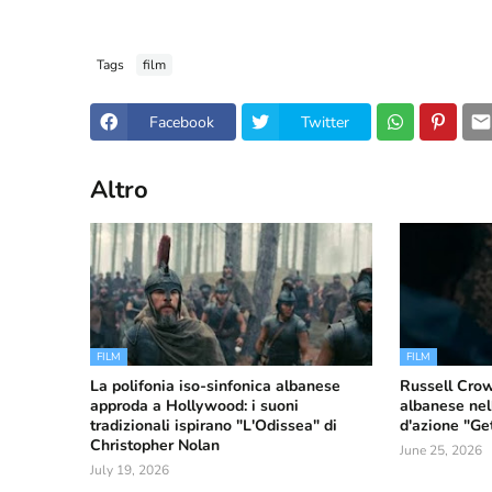
Tags
film
Facebook
Twitter
Altro
FILM
FILM
La polifonia iso-sinfonica albanese
Russell Crow
approda a Hollywood: i suoni
albanese ne
tradizionali ispirano "L'Odissea" di
d'azione "Ge
Christopher Nolan
June 25, 2026
July 19, 2026