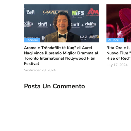
CANADA
ALBANESI
Aroma e Trëndafilit të Kuq" di Aurel
Rita Ora e i
Naqi vince il premio Miglior Dramma al
Nuovo Film 
Toronto International Nollywood Film
Rise of Red”
Festival
July 17, 2024
September 28, 2024
Posta Un Commento