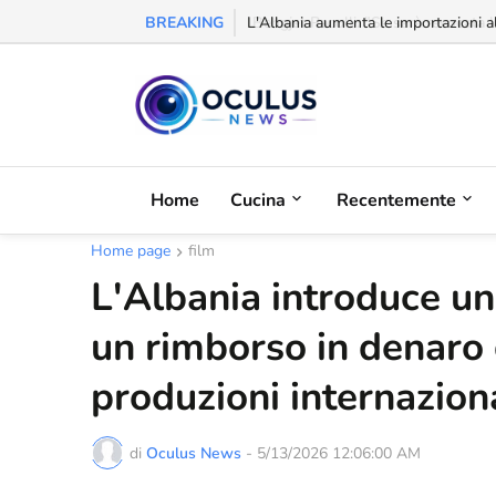
BREAKING
L'Albania aumenta le importazioni al
Home
Cucina
Recentemente
Home page
film
L'Albania introduce u
un rimborso in denaro 
produzioni internazion
di
Oculus News
-
5/13/2026 12:06:00 AM