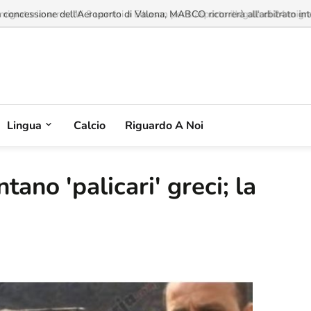
a concessione dell'Aeroporto di Valona, MABCO ricorrerà all'arbitrato inte
Lingua
Calcio
Riguardo A Noi
tano 'palicari' greci; la