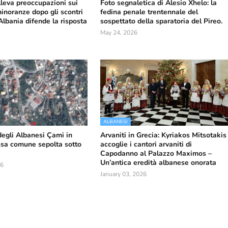
lleva preoccupazioni sui
Foto segnaletica di Alesio Xhelo: la
 minoranze dopo gli scontri
fedina penale trentennale del
'Albania difende la risposta
sospettato della sparatoria del Pireo.
May 24, 2026
ALBANESI
degli Albanesi Çami in
Arvaniti in Grecia: Kyriakos Mitsotakis
ossa comune sepolta sotto
accoglie i cantori arvaniti di
Capodanno al Palazzo Maximos –
Un’antica eredità albanese onorata
26
January 03, 2026