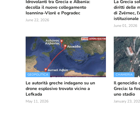
Idrovolanti tra Grecia e Albania:
La Grecia so
decolla il nuovo collegamento
diritti delle
Ioannina–Vlorë e Pogradec
di Zvërnec, l
istituzionale
June 22, 2026
June 01, 2026
GEOPOLITICA
CHAMERIA
Le autorità greche indagano su un
Il genocidio 
drone esplosivo trovato vicino a
Grecia: la f
Lefkada
uno stadio
May 11, 2026
January 23, 20