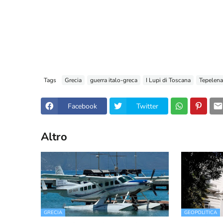
Tags
Grecia
guerra italo-greca
I Lupi di Toscana
Tepelena
Facebook
Twitter
Altro
GRECIA
GEOPOLITICA