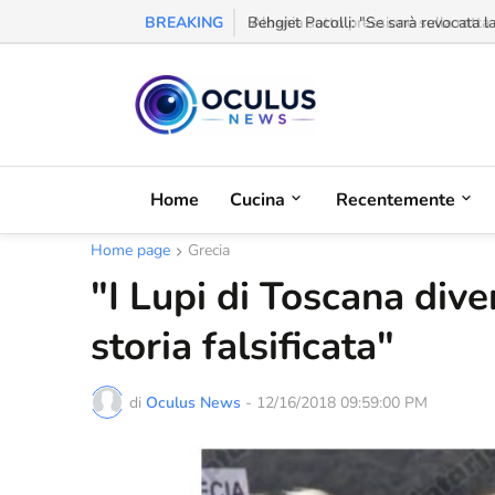
BREAKING
Behgjet Pacolli: "Se sarà revocata l
Home
Cucina
Recentemente
Home page
Grecia
"I Lupi di Toscana diven
storia falsificata"
di
Oculus News
-
12/16/2018 09:59:00 PM