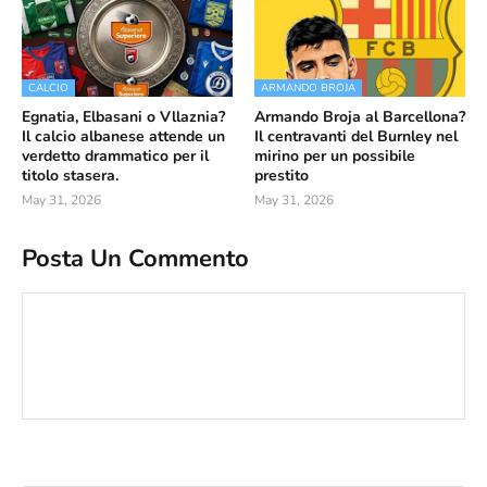
CALCIO
ARMANDO BROJA
Egnatia, Elbasani o Vllaznia?
Armando Broja al Barcellona?
Il calcio albanese attende un
Il centravanti del Burnley nel
verdetto drammatico per il
mirino per un possibile
titolo stasera.
prestito
May 31, 2026
May 31, 2026
Posta Un Commento