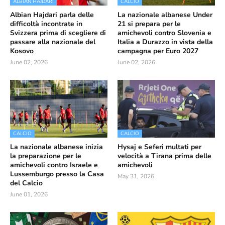
ALBIAN HAJDARI
CALCIO
Albian Hajdari parla delle
La nazionale albanese Under
difficoltà incontrate in
21 si prepara per le
Svizzera prima di scegliere di
amichevoli contro Slovenia e
passare alla nazionale del
Italia a Durazzo in vista della
Kosovo
campagna per Euro 2027
June 02, 2026
June 02, 2026
CALCIO
CALCIO
La nazionale albanese inizia
Hysaj e Seferi multati per
la preparazione per le
velocità a Tirana prima delle
amichevoli contro Israele e
amichevoli
Lussemburgo presso la Casa
May 31, 2026
del Calcio
June 01, 2026