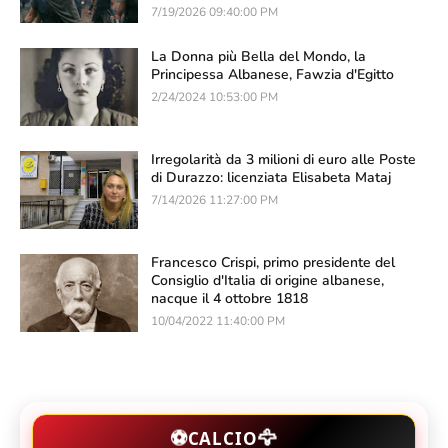
7/19/2026 09:40:00 PM
La Donna più Bella del Mondo, la
Principessa Albanese, Fawzia d'Egitto
2/24/2024 10:53:00 PM
Irregolarità da 3 milioni di euro alle Poste
di Durazzo: licenziata Elisabeta Mataj
7/14/2026 11:27:00 PM
Francesco Crispi, primo presidente del
Consiglio d'Italia di origine albanese,
nacque il 4 ottobre 1818
10/04/2022 11:40:00 PM
🦅
⚽
CALCIO