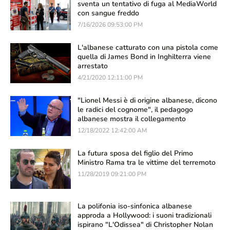
sventa un tentativo di fuga al MediaWorld
con sangue freddo
7/16/2026 09:53:00 PM
L'albanese catturato con una pistola come
quella di James Bond in Inghilterra viene
arrestato
4/21/2020 12:11:00 PM
"Lionel Messi è di origine albanese, dicono
le radici del cognome", il pedagogo
albanese mostra il collegamento
12/18/2022 12:42:00 AM
La futura sposa del figlio del Primo
Ministro Rama tra le vittime del terremoto
11/28/2019 09:21:00 PM
La polifonia iso-sinfonica albanese
approda a Hollywood: i suoni tradizionali
ispirano "L'Odissea" di Christopher Nolan