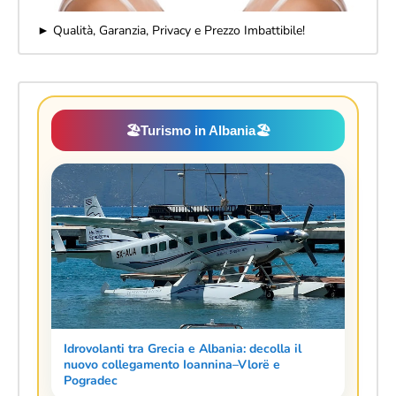
► Qualità, Garanzia, Privacy e Prezzo Imbattibile!
🏖️
Turismo in Albania
🏖️
Idrovolanti tra Grecia e Albania: decolla il
nuovo collegamento Ioannina–Vlorë e
Pogradec