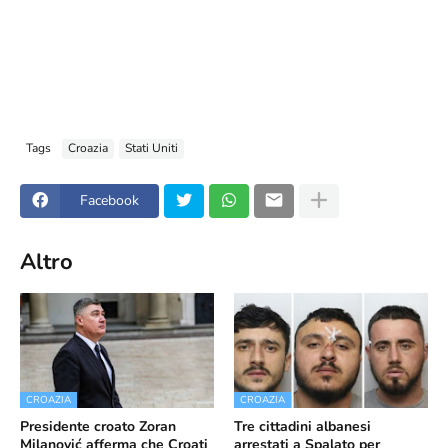
Tags
Croazia
Stati Uniti
Facebook
Altro
CROAZIA
CROAZIA
Presidente croato Zoran
Tre cittadini albanesi
Milanović afferma che Croati
arrestati a Spalato per