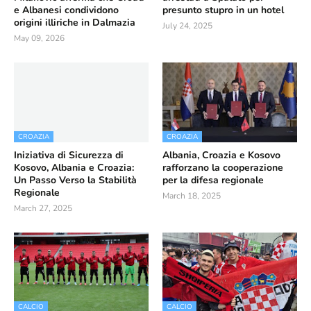
e Albanesi condividono
presunto stupro in un hotel
origini illiriche in Dalmazia
July 24, 2025
May 09, 2026
CROAZIA
CROAZIA
Iniziativa di Sicurezza di
Albania, Croazia e Kosovo
Kosovo, Albania e Croazia:
rafforzano la cooperazione
Un Passo Verso la Stabilità
per la difesa regionale
Regionale
March 18, 2025
March 27, 2025
CALCIO
CALCIO