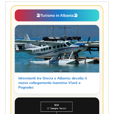
🏖️
Turismo in Albania
🏖️
Idrovolanti tra Grecia e Albania: decolla il
nuovo collegamento Ioannina–Vlorë e
Pogradec