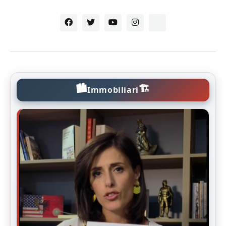
🏙️
🏗️
Immobiliari