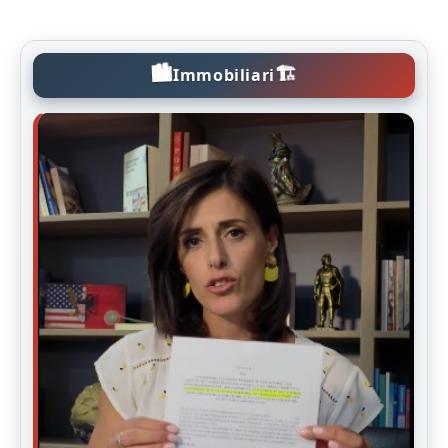
🏙️
🏗️
Immobiliari