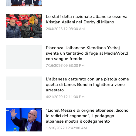
Lo staff della nazionale albanese osserva
Kristjan Asllani nel Derby di Milano
2/04/2025 12:08:00 AM
Piacenza, l'albanese Kleodiana Yzeiraj
sventa un tentativo di fuga al MediaWorld
con sangue freddo
7/16/2026 09:53:00 PM
L'albanese catturato con una pistola come
quella di James Bond in Inghilterra viene
arrestato
4/21/2020 12:11:00 PM
"Lionel Messi è di origine albanese, dicono
le radici del cognome", il pedagogo
albanese mostra il collegamento
12/18/2022 12:42:00 AM