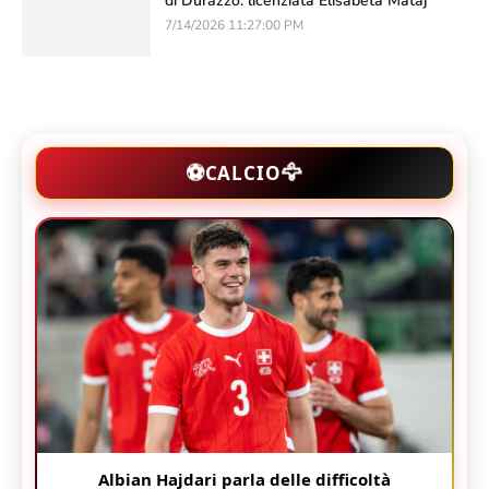
di Durazzo: licenziata Elisabeta Mataj
7/14/2026 11:27:00 PM
🦅
⚽
CALCIO
Albian Hajdari parla delle difficoltà