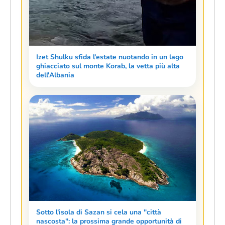
Izet Shulku sfida l'estate nuotando in un lago
ghiacciato sul monte Korab, la vetta più alta
dell'Albania
Sotto l'isola di Sazan si cela una "città
nascosta": la prossima grande opportunità di