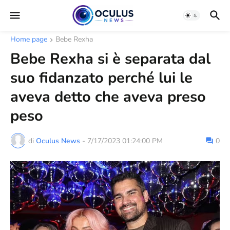
Home page
Bebe Rexha
Bebe Rexha si è separata dal
suo fidanzato perché lui le
aveva detto che aveva preso
peso
di
Oculus News
-
7/17/2023 01:24:00 PM
0