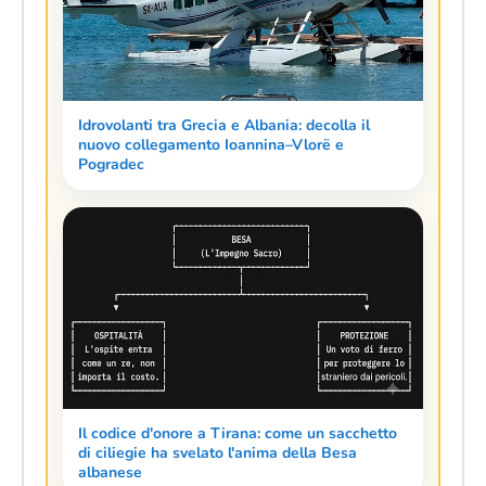
Idrovolanti tra Grecia e Albania: decolla il
nuovo collegamento Ioannina–Vlorë e
Pogradec
Il codice d'onore a Tirana: come un sacchetto
di ciliegie ha svelato l'anima della Besa
albanese