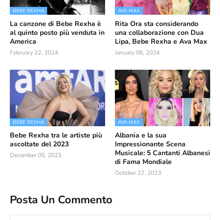
BEBE REXHA
AVA MAX
La canzone di Bebe Rexha è
Rita Ora sta considerando
al quinto posto più venduta in
una collaborazione con Dua
America
Lipa, Bebe Rexha e Ava Max
February 22, 2024
January 06, 2024
BEBE REXHA
AVA MAX
Bebe Rexha tra le artiste più
Albania e la sua
ascoltate del 2023
Impressionante Scena
Musicale: 5 Cantanti Albanesi
December 05, 2023
di Fama Mondiale
October 27, 2023
Posta Un Commento