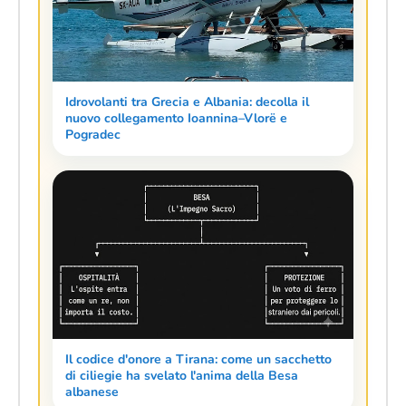
Idrovolanti tra Grecia e Albania: decolla il
nuovo collegamento Ioannina–Vlorë e
Pogradec
Il codice d'onore a Tirana: come un sacchetto
di ciliegie ha svelato l'anima della Besa
albanese