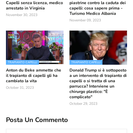
Capelli senza licenza, medico
piastrine contro la caduta dei
arrestato in Virginia
capelli: cosa sapere prima -
Turismo Medico Albania
November 30, 2023
November 09, 2023
TRAPIANTO CAPELLI
TRAPIANTO CAPELLI
Anton du Beke ammette che
Donald Trump si è sottoposto
il trapianto di capelli gli ha
a un intervento di trapianto di
cambiato la vita
capelli o si tratta di una
parrucca? Interviene un
October 31, 2023
chirurgo plastico: "È
complicato"
October 29, 2023
Posta Un Commento