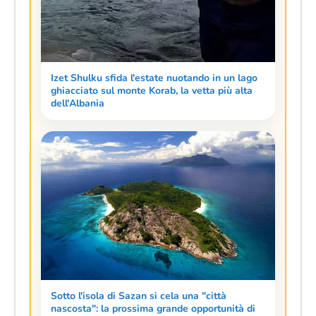
Izet Shulku sfida l'estate nuotando in un lago
ghiacciato sul monte Korab, la vetta più alta
dell'Albania
Sotto l'isola di Sazan si cela una "città
nascosta": la prossima grande opportunità di