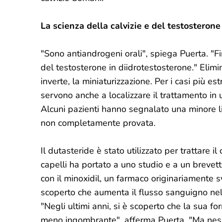
La scienza della calvizie e del testosterone
"Sono antiandrogeni orali", spiega Puerta. "F
del testosterone in diidrotestosterone." Elimin
inverte, la miniaturizzazione. Per i casi più e
servono anche a localizzare il trattamento in un
Alcuni pazienti hanno segnalato una minore li
non completamente provata.
Il dutasteride è stato utilizzato per trattare il
capelli ha portato a uno studio e a un breve
con il minoxidil, un farmaco originariamente 
scoperto che aumenta il flusso sanguigno nell'a
"Negli ultimi anni, si è scoperto che la sua f
meno ingombrante", afferma Puerta. "Ma ness