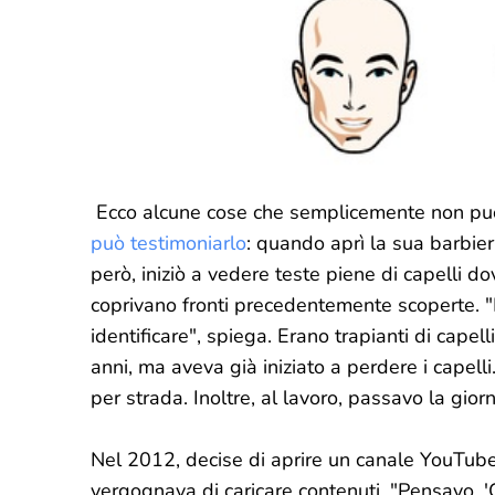
Ecco alcune cose che semplicemente non puo
può testimoniarlo
: quando aprì la sua barbier
però, iniziò a vedere teste piene di capelli d
coprivano fronti precedentemente scoperte. "H
identificare", spiega. Erano trapianti di cap
anni, ma aveva già iniziato a perdere i capelli
per strada. Inoltre, al lavoro, passavo la gior
Nel 2012, decise di aprire un canale YouTube 
vergognava di caricare contenuti. "Pensavo, '