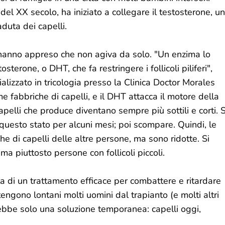
el XX secolo, ha iniziato a collegare il testosterone, un
aduta dei capelli.
ri hanno appreso che non agiva da solo. "Un enzima lo
terone, o DHT, che fa restringere i follicoli piliferi",
izzato in tricologia presso la Clinica Doctor Morales
e fabbriche di capelli, e il DHT attacca il motore della
capelli che produce diventano sempre più sottili e corti. S
 questo stato per alcuni mesi; poi scompare. Quindi, le
e di capelli delle altre persone, ma sono ridotte. Si
a piuttosto persone con follicoli piccoli.
 di un trattamento efficace per combattere e ritardare
tengono lontani molti uomini dal trapianto (e molti altri
arebbe solo una soluzione temporanea: capelli oggi,