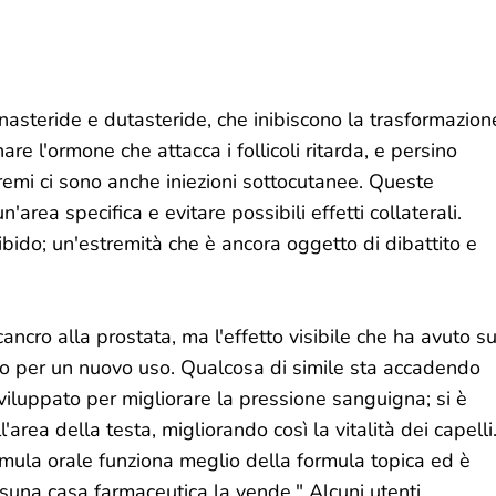
inasteride e dutasteride, che inibiscono la trasformazion
are l'ormone che attacca i follicoli ritarda, e persino
stremi ci sono anche iniezioni sottocutanee. Queste
'area specifica e evitare possibili effetti collaterali.
bido; un'estremità che è ancora oggetto di dibattito e
 cancro alla prostata, ma l'effetto visibile che ha avuto su
tto per un nuovo uso. Qualcosa di simile sta accadendo
sviluppato per migliorare la pressione sanguigna; si è
rea della testa, migliorando così la vitalità dei capelli
ormula orale funziona meglio della formula topica ed è
una casa farmaceutica la vende." Alcuni utenti