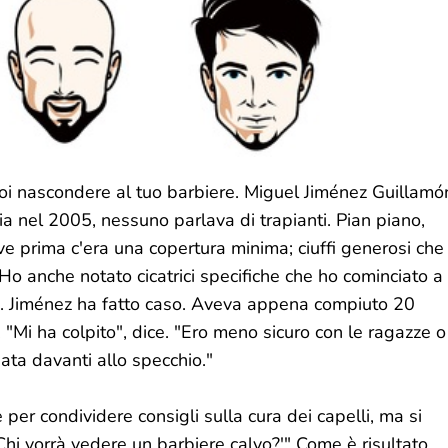
i nascondere al tuo barbiere. Miguel Jiménez Guillamó
ia nel 2005, nessuno parlava di trapianti. Pian piano,
ove prima c'era una copertura minima; ciuffi generosi che
o anche notato cicatrici specifiche che ho cominciato a
elli. Jiménez ha fatto caso. Aveva appena compiuto 20
. "Mi ha colpito", dice. "Ero meno sicuro con le ragazze o
nata davanti allo specchio."
per condividere consigli sulla cura dei capelli, ma si
Chi vorrà vedere un barbiere calvo?'" Come è risultato,