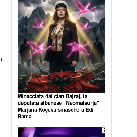
n
Minacciata dal clan Bajraj, la
deputata albanese “Neomalsorja”
Marjana Koçeku smaschera Edi
Rama