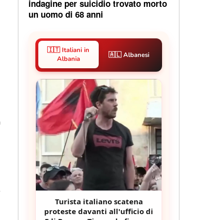
indagine per suicidio trovato morto
un uomo di 68 anni
🇮🇹 Italiani in
🇦🇱 Albanesi
Albania
a
o
Turista italiano scatena
proteste davanti all'ufficio di