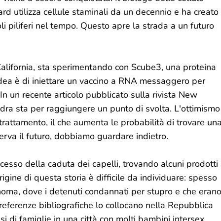
ard utilizza cellule staminali da un decennio e ha creato
li piliferi nel tempo. Questo apre la strada a un futuro
California, sta sperimentando con Scube3, una proteina
 idea è di iniettare un vaccino a RNA messaggero per
 In un recente articolo pubblicato sulla rivista New
uadra sta per raggiungere un punto di svolta. L'ottimismo
rattamento, il che aumenta le probabilità di trovare un
serva il futuro, dobbiamo guardare indietro.
rocesso della caduta dei capelli, trovando alcuni prodotti
igine di questa storia è difficile da individuare: spesso
lahoma, dove i detenuti condannati per stupro e che eran
e referenze bibliografiche lo collocano nella Repubblica
i di famiglie in una città con molti bambini intersex.