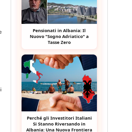
Pensionati in Albania: Il
e
Nuovo "Sogno Adriatico" a
Tasse Zero
i
.
Perché gli Investitori Italiani
Si Stanno Riversando in
Albania: Una Nuova Frontiera