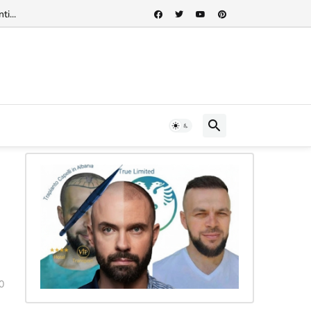
rnazionale"...
0