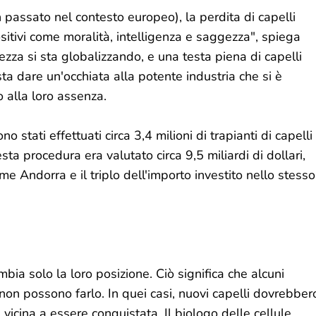
n passato nel contesto europeo), la perdita di capelli
sitivi come moralità, intelligenza e saggezza", spiega
llezza si sta globalizzando, e una testa piena di capelli
a dare un'occhiata alla potente industria che si è
o alla loro assenza.
stati effettuati circa 3,4 milioni di trapianti di capelli
ta procedura era valutato circa 9,5 miliardi di dollari,
e Andorra e il triplo dell'importo investito nello stesso
bia solo la loro posizione. Ciò significa che alcuni
non possono farlo. In quei casi, nuovi capelli dovrebber
è vicina a essere conquistata. Il biologo delle cellule