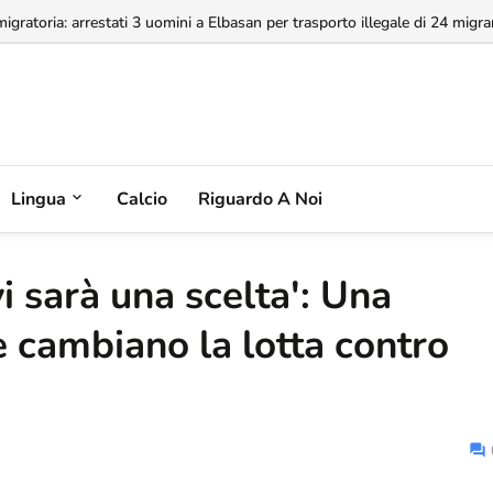
a concessione dell'Aeroporto di Valona, MABCO ricorrerà all'arbitrato inte
Lingua
Calcio
Riguardo A Noi
vi sarà una scelta': Una
e cambiano la lotta contro