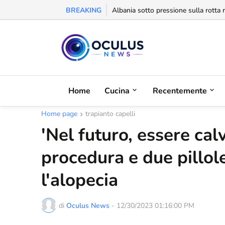
BREAKING
Behgjet Pacolli: "Se sarà revocata l
Home
Cucina
Recentemente
Home page
trapianto capelli
'Nel futuro, essere cal
procedura e due pillol
l'alopecia
di
Oculus News
-
12/30/2023 01:16:00 PM