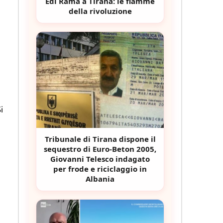
Edi Rama a Tirana: le fiamme
della rivoluzione
i
Tribunale di Tirana dispone il
sequestro di Euro-Beton 2005,
Giovanni Telesco indagato
per frode e riciclaggio in
Albania